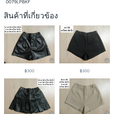
0079LPBKF
สินค้าที่เกี่ยวข้อง
฿300
฿300