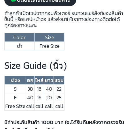
ถ้าลูกค้าเปิดเวปจากคอมพิวเตอร์ รบกวนแชร์ลิงก์ของสินค้า
ชิ้นนี้ หรือแคปหน้าจอ แล้วส่งมาให้เราทางช่องทางติดต่อได้
ทุกช่องทางนะคะ
Color
Size
ดำ
Free Size
Size Guide (นิ้ว)
size
อก
ไหล่
ยาว
แขน
S
38
16
40
22
F
40
16
20
25
Free Size
call
call
call
call
มีค่าประกันสินค้า 1000 บาท (จะได้รับคืนหลังจากตรวจรับ