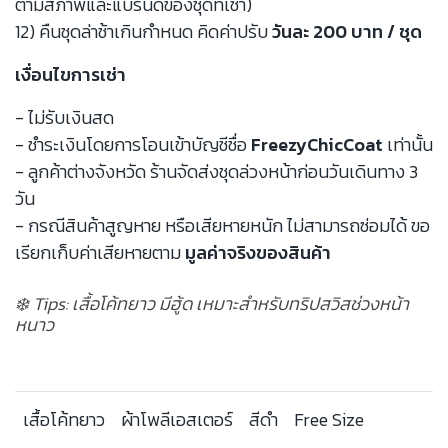
ตามสภาพและแบรนด์ของชุดที่เช่า)
12) คืนชุดล่าช้าเกินกำหนด คิดค่าปรับ
วันละ 200 บาท / ชุด
เงื่อนไขการเช่า
- ไม่รับเงินสด
- ชำระเงินโดยการโอนเข้าบัญชีชื่อ
FreezyChicCoat
เท่านั้น
- ลูกค้าต่างจังหวัด ร้านจัดส่งชุดล่วงหน้าก่อนวันเดินทาง 3
วัน
- กรณีสินค้าสูญหาย หรือเสียหายหนัก ไม่สามารถซ่อมได้ ขอ
เรียกเก็บค่าเสียหายตาม
มูลค่าจริงของสินค้า
❄️ Tips: เสื้อโค้ทยาว มีฮู้ด เหมาะสำหรับทริปสวิสช่วงหน้า
หนาว
เสื้อโค้ทยาว
ผ้าโพลีเอสเตอร์
สีดำ
Free Size