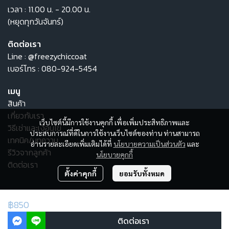
เวลา : 11.00 น. - 20.00 น.
(หยุดทุกวันจันทร์)
ติดต่อเรา
Line :
@freezychiccoat
เบอร์โทร :
080-924-5454
เมนู
สินค้า
เกี่ยวกับเรา
เว็บไซต์นี้มีการใช้งานคุกกี้ เพื่อเพิ่มประสิทธิภาพและ
วิธีเช่าและเงื่อนไข
ประสบการณ์ที่ดีในการใช้งานเว็บไซต์ของท่าน ท่านสามารถ
เทคนิค/บทความ
อ่านรายละเอียดเพิ่มเติมได้ที่
นโยบายความเป็นส่วนตัว
และ
รีวิวจากลูกค้า
นโยบายคุกกี้
ติดต่อเรา
ตั้งค่าคุกกี้
ยอมรับทั้งหมด
© Copyright 2025 All Rights Reserved.
฿850
ผู้เข้าชมวันนี้
2,197
ติดต่อเรา