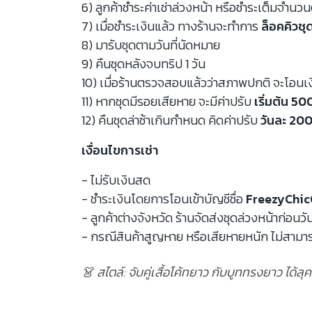
6) ลูกค้าชำระค่าเช่าล่วงหน้า หรือชำระเต็มจำนว
7) เมื่อชำระเงินแล้ว ทางร้านจะทำการ
ล็อคคิวชุ
8) มารับชุดตามวันที่นัดหมาย
9) คืนชุดหลังจบทริป 1 วัน
10) เมื่อร้านตรวจสอบแล้วว่าสภาพปกติ จะโอนเ
11) หากชุดมีรอยเสียหาย จะมีค่าปรับ
เริ่มต้น 5
12) คืนชุดล่าช้าเกินกำหนด คิดค่าปรับ
วันละ 200
เงื่อนไขการเช่า
- ไม่รับเงินสด
- ชำระเงินโดยการโอนเข้าบัญชีชื่อ
FreezyChic
- ลูกค้าต่างจังหวัด ร้านจัดส่งชุดล่วงหน้าก่อนวั
- กรณีสินค้าสูญหาย หรือเสียหายหนัก ไม่สามาร
👗 สไตล์: จับคู่เสื้อโค้ทยาว กับบูททรงยาว ได้ล