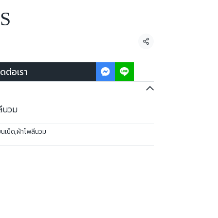
 S
แชร์
ิดต่อเรา
ลีนวม
ขนเป็ด
,
ผ้าโพลีนวม