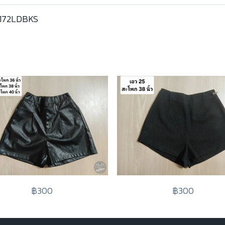
172LDBKS
฿300
฿300