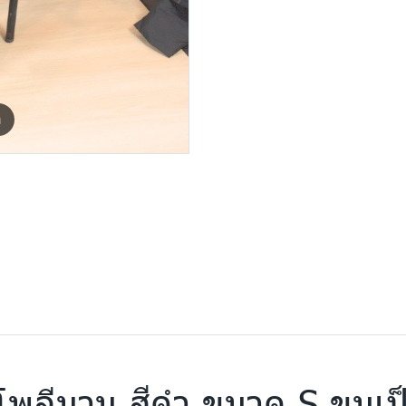
m
,โพลีนวม สีดำ ขนาด S ขนเป