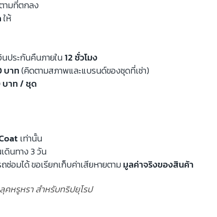
นตามที่ตกลง
ด
ให้
งินประกันคืนภายใน
12 ชั่วโมง
00 บาท
(คิดตามสภาพและแบรนด์ของชุดที่เช่า)
 บาท / ชุด
Coat
เท่านั้น
นเดินทาง 3 วัน
ถซ่อมได้ ขอเรียกเก็บค่าเสียหายตาม
มูลค่าจริงของสินค้า
ุคลุคหรูหรา สำหรับทริปยุโรป