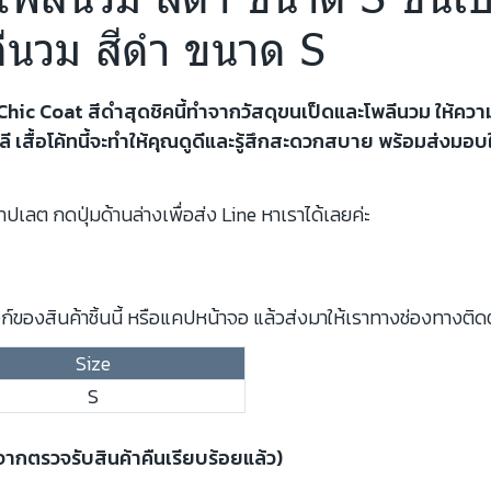
ีนวม สีดำ ขนาด S
zy Chic Coat สีดำสุดชิคนี้ทำจากวัสดุขนเป็ดและโพลีนวม ให
หลี เสื้อโค้ทนี้จะทำให้คุณดูดีและรู้สึกสะดวกสบาย พร้อมส่งม
ปเลต กดปุ่มด้านล่างเพื่อส่ง Line หาเราได้เลยค่ะ
์ของสินค้าชิ้นนี้ หรือแคปหน้าจอ แล้วส่งมาให้เราทางช่องทางติด
Size
S
งจากตรวจรับสินค้าคืนเรียบร้อยแล้ว)