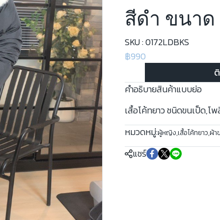
สีดำ ขนาด
SKU : 0172LDBKS
฿990
ต
คำอธิบายสินค้าแบบย่อ
เสื้อโค้ทยาว ชนิดขนเป็ด,โพ
หมวดหมู่:
ผู้หญิง
,
เสื้อโค้ทยาว
,
ผ้า
แชร์