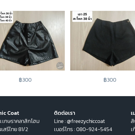
฿300
฿300
hic Coat
ติดต่อเรา
เม
22 ม.เกษราคลาสิกโฮม
Line :
@freezychiccoat
สิ
เสรีไทย 81/2
เบอร์โทร :
080-924-5454
เก