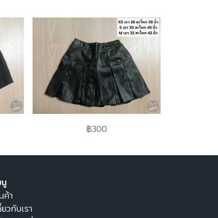
฿300
นู
นค้า
ี่ยวกับเรา