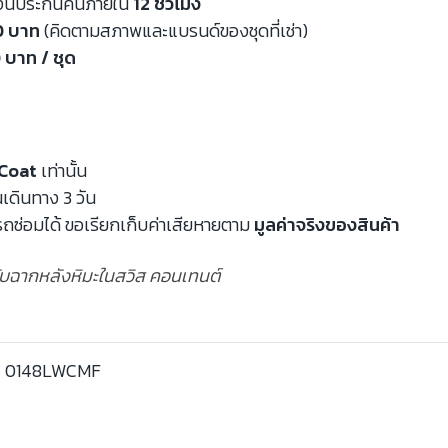
งินประกันคืนภายใน
12 ชั่วโมง
00 บาท
(คิดตามสภาพและแบรนด์ของชุดที่เช่า)
 บาท / ชุด
Coat
เท่านั้น
นเดินทาง 3 วัน
ถซ่อมได้ ขอเรียกเก็บค่าเสียหายตาม
มูลค่าจริงของสินค้า
ดกับฉากหลังหิมะในสวิส คอนเทนต์
0148LWCMF