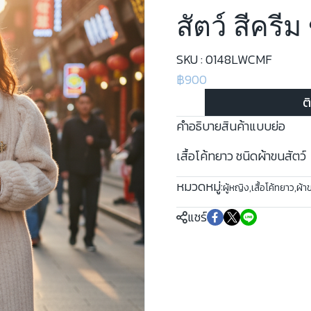
สัตว์ สีครี
SKU : 0148LWCMF
฿900
ต
คำอธิบายสินค้าแบบย่อ
เสื้อโค้ทยาว ชนิดผ้าขนสัตว์
หมวดหมู่:
ผู้หญิง
,
เสื้อโค้ทยาว
,
ผ้า
แชร์