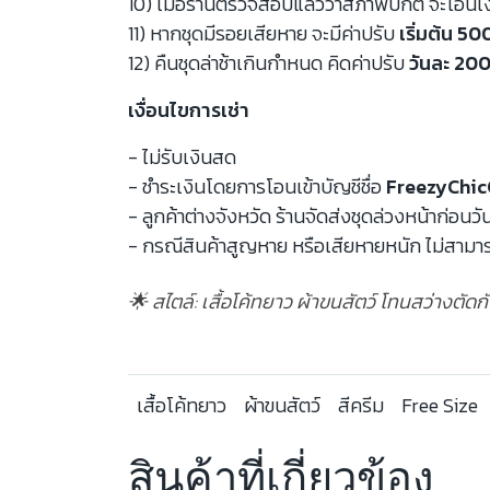
10) เมื่อร้านตรวจสอบแล้วว่าสภาพปกติ จะโอนเ
11) หากชุดมีรอยเสียหาย จะมีค่าปรับ
เริ่มต้น 5
12) คืนชุดล่าช้าเกินกำหนด คิดค่าปรับ
วันละ 200
เงื่อนไขการเช่า
- ไม่รับเงินสด
- ชำระเงินโดยการโอนเข้าบัญชีชื่อ
FreezyChic
- ลูกค้าต่างจังหวัด ร้านจัดส่งชุดล่วงหน้าก่อนวั
- กรณีสินค้าสูญหาย หรือเสียหายหนัก ไม่สามาร
🌟 สไตล์: เสื้อโค้ทยาว ผ้าขนสัตว์ โทนสว่างตั
เสื้อโค้ทยาว
ผ้าขนสัตว์
สีครีม
Free Size
สินค้าที่เกี่ยวข้อง