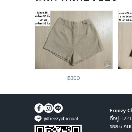
฿300
Freezy C
ที่อยู่ : 1
@freezychiccoat
ซอย 6 ถนน