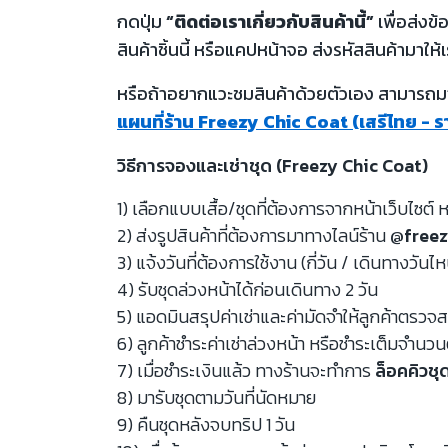
กดปุ่ม
“ติดต่อเราเกี่ยวกับสินค้านี้”
เพื่อส่งข
สินค้าชิ้นนี้ หรือแคปหน้าจอ ส่งรหัสสินค้ามาให้เ
หรือถ้าอยากแวะชมสินค้าด้วยตัวเอง สามารถมาท
แผนที่ร้าน Freezy Chic Coat (เสรีไทย - 
วิธีการจองและเช่าชุด (Freezy Chic Coat)
1) เลือกแบบเสื้อ/ชุดที่ต้องการจากหน้าเว็บไซต์ ห
2) ส่งรูปสินค้าที่ต้องการมาทางไลน์ร้าน
@freez
3) แจ้งวันที่ต้องการใช้งาน (กี่วัน / เดินทางวันไ
4) รับชุดล่วงหน้าได้ก่อนเดินทาง 2 วัน
5) แอดมินสรุปค่าเช่าและค่ามัดจำให้ลูกค้าตรว
6) ลูกค้าชำระค่าเช่าล่วงหน้า หรือชำระเต็มจำนว
7) เมื่อชำระเงินแล้ว ทางร้านจะทำการ
ล็อคคิวชุ
8) มารับชุดตามวันที่นัดหมาย
9) คืนชุดหลังจบทริป 1 วัน