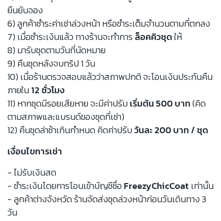
ยืนยันจอง
6) ลูกค้าชำระค่าเช่าล่วงหน้า หรือชำระเต็มจำนวนตามที่ตกลง
7) เมื่อชำระเงินแล้ว ทางร้านจะทำการ
ล็อคคิวชุด
ให้
8) มารับชุดตามวันที่นัดหมาย
9) คืนชุดหลังจบทริป 1 วัน
10) เมื่อร้านตรวจสอบแล้วว่าสภาพปกติ จะโอนเงินประกันคืน
ภายใน
12 ชั่วโมง
11) หากชุดมีรอยเสียหาย จะมีค่าปรับ
เริ่มต้น 500 บาท
(คิด
ตามสภาพและแบรนด์ของชุดที่เช่า)
12) คืนชุดล่าช้าเกินกำหนด คิดค่าปรับ
วันละ 200 บาท / ชุด
เงื่อนไขการเช่า
- ไม่รับเงินสด
- ชำระเงินโดยการโอนเข้าบัญชีชื่อ
FreezyChicCoat
เท่านั้น
- ลูกค้าต่างจังหวัด ร้านจัดส่งชุดล่วงหน้าก่อนวันเดินทาง 3
วัน