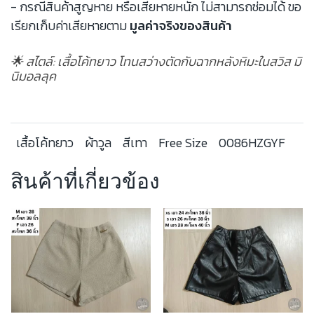
- กรณีสินค้าสูญหาย หรือเสียหายหนัก ไม่สามารถซ่อมได้ ขอ
เรียกเก็บค่าเสียหายตาม
มูลค่าจริงของสินค้า
🌟 สไตล์: เสื้อโค้ทยาว โทนสว่างตัดกับฉากหลังหิมะในสวิส มิ
นิมอลลุค
เสื้อโค้ทยาว
ผ้าวูล
สีเทา
Free Size
0086HZGYF
สินค้าที่เกี่ยวข้อง