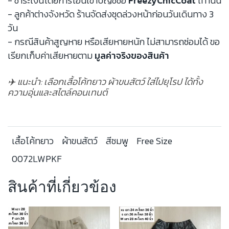
- ชำระเงินโดยการโอนเข้าบัญชีชื่อ
FreezyChicCoat
เท่านั้น
- ลูกค้าต่างจังหวัด ร้านจัดส่งชุดล่วงหน้าก่อนวันเดินทาง 3
วัน
- กรณีสินค้าสูญหาย หรือเสียหายหนัก ไม่สามารถซ่อมได้ ขอ
เรียกเก็บค่าเสียหายตาม
มูลค่าจริงของสินค้า
✈️ แนะนำ: เลือกเสื้อโค้ทยาว ผ้าขนสัตว์ ใส่ไปยุโรป ได้ทั้ง
ความอุ่นและสไตล์คอนเทนต์
เสื้อโค้ทยาว
ผ้าขนสัตว์
สีชมพู
Free Size
0072LWPKF
สินค้าที่เกี่ยวข้อง