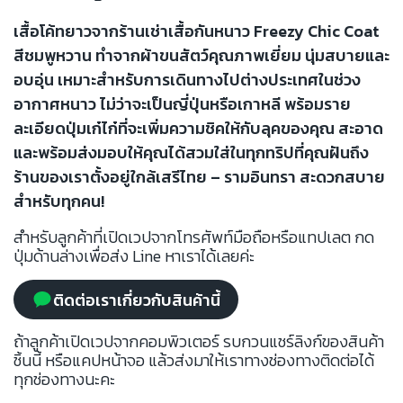
เสื้อโค้ทยาวจากร้านเช่าเสื้อกันหนาว Freezy Chic Coat
สีชมพูหวาน ทำจากผ้าขนสัตว์คุณภาพเยี่ยม นุ่มสบายและ
อบอุ่น เหมาะสำหรับการเดินทางไปต่างประเทศในช่วง
อากาศหนาว ไม่ว่าจะเป็นญี่ปุ่นหรือเกาหลี พร้อมราย
ละเอียดปุ่มเก๋ไก๋ที่จะเพิ่มความชิคให้กับลุคของคุณ สะอาด
และพร้อมส่งมอบให้คุณได้สวมใส่ในทุกทริปที่คุณฝันถึง
ร้านของเราตั้งอยู่ใกล้เสรีไทย – รามอินทรา สะดวกสบาย
สำหรับทุกคน!
สำหรับลูกค้าที่เปิดเวปจากโทรศัพท์มือถือหรือแทปเลต กด
ปุ่มด้านล่างเพื่อส่ง Line หาเราได้เลยค่ะ
ติดต่อเราเกี่ยวกับสินค้านี้
ถ้าลูกค้าเปิดเวปจากคอมพิวเตอร์ รบกวนแชร์ลิงก์ของสินค้า
ชิ้นนี้ หรือแคปหน้าจอ แล้วส่งมาให้เราทางช่องทางติดต่อได้
ทุกช่องทางนะคะ