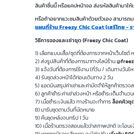
สินค้าชิ้นนี้ หรือแคปหน้าจอ ส่งรหัสสินค้ามาให้เ
หรือถ้าอยากแวะชมสินค้าด้วยตัวเอง สามารถมาท
แผนที่ร้าน Freezy Chic Coat (เสรีไทย - 
วิธีการจองและเช่าชุด (Freezy Chic Coat)
1) เลือกแบบเสื้อ/ชุดที่ต้องการจากหน้าเว็บไซต์ ห
2) ส่งรูปสินค้าที่ต้องการมาทางไลน์ร้าน
@freez
3) แจ้งวันที่ต้องการใช้งาน (กี่วัน / เดินทางวันไ
4) รับชุดล่วงหน้าได้ก่อนเดินทาง 2 วัน
5) แอดมินสรุปค่าเช่าและค่ามัดจำให้ลูกค้าตรว
6) ลูกค้าชำระค่าเช่าล่วงหน้า หรือชำระเต็มจำนว
7) เมื่อชำระเงินแล้ว ทางร้านจะทำการ
ล็อคคิวชุ
8) มารับชุดตามวันที่นัดหมาย
9) คืนชุดหลังจบทริป 1 วัน
10) เมื่อร้านตรวจสอบแล้วว่าสภาพปกติ จะโอนเ
11) หากชุดมีรอยเสียหาย จะมีค่าปรับ
เริ่มต้น 5