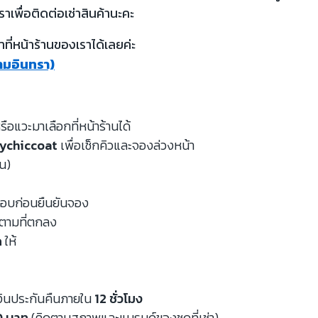
ราเพื่อติดต่อเช่าสินค้านะคะ
ี่หน้าร้านของเราได้เลยค่ะ
รามอินทรา)
รือแวะมาเลือกที่หน้าร้านได้
ychiccoat
เพื่อเช็กคิวและจองล่วงหน้า
หน)
จสอบก่อนยืนยันจอง
นตามที่ตกลง
ด
ให้
งินประกันคืนภายใน
12 ชั่วโมง
00 บาท
(คิดตามสภาพและแบรนด์ของชุดที่เช่า)