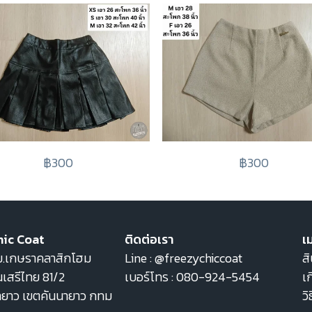
฿300
฿300
hic Coat
ติดต่อเรา
เม
22 ม.เกษราคลาสิกโฮม
Line :
@freezychiccoat
สิ
เสรีไทย 81/2
เบอร์โทร :
080-924-5454
เก
ายาว เขตคันนายาว กทม
วิ