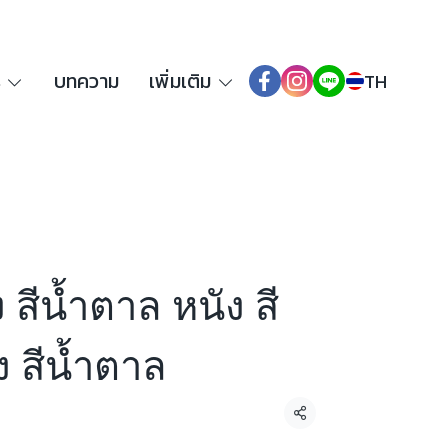
ร
บทความ
เพิ่มเติม
TH
 สีน้ำตาล หนัง สี
ง สีน้ำตาล
แชร์