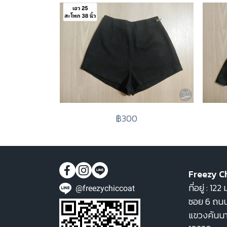
฿300
Freezy C
ที่อยู่ : 1
@freezychiccoat
ซอย 6 ถนน
แขวงคันน