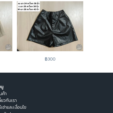
฿300
นู
นค้า
ี่ยวกับเรา
ธีเช่าและเงื่อนไข