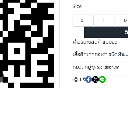
Size
XL
L
M
ต
คำอธิบายสินค้าแบบย่อ
เสื้อฮีทเทคคอเต่า ชนิดผ้าข
หมวดหมู่:
ผู้หญิง
,
เสื้อฮีทเทค
m
แชร์