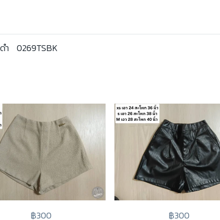
ีดำ
0269TSBK
฿300
฿300