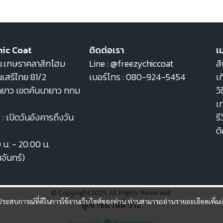
hic Coat
ติดต่อเรา
เม
22 ม.เกษราคลาสิกโฮม
Line :
@freezychiccoat
สิ
เสรีไทย 81/2
เบอร์โทร :
080-924-5454
เก
ายาว เขตคันนายาว กทม
วิ
เ
: เปิดวันอังคารถึงวัน
รี
ต
0 น. - 20.00 น.
นจันทร์)
© Copyright 2025 All Rights Reserved.
และประสบการณ์ที่ดีในการใช้งานเว็บไซต์ของท่าน ท่านสามารถอ่านรายละเอียดเพิ่มเ
ผู้เข้าชมวันนี้
512