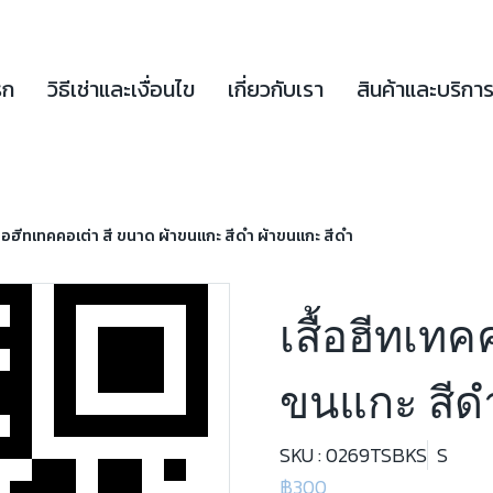
รก
วิธีเช่าและเงื่อนไข
เกี่ยวกับเรา
สินค้าและบริกา
ื้อฮีทเทคคอเต่า สี ขนาด ผ้าขนแกะ สีดำ ผ้าขนแกะ สีดำ
เสื้อฮีทเทค
ขนแกะ สีด
SKU : 0269TSBKS
S
฿300