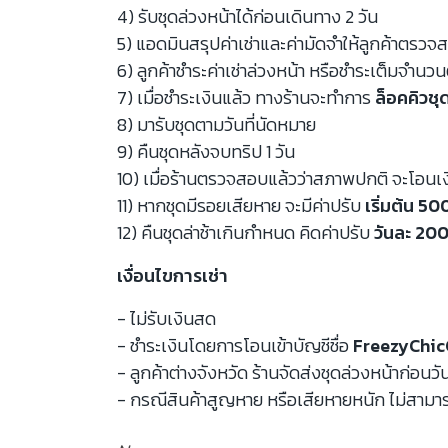
4) รับชุดล่วงหน้าได้ก่อนเดินทาง 2 วัน
5) แอดมินสรุปค่าเช่าและค่ามัดจำให้ลูกค้าตรว
6) ลูกค้าชำระค่าเช่าล่วงหน้า หรือชำระเต็มจำนว
7) เมื่อชำระเงินแล้ว ทางร้านจะทำการ
ล็อคคิวชุ
8) มารับชุดตามวันที่นัดหมาย
9) คืนชุดหลังจบทริป 1 วัน
10) เมื่อร้านตรวจสอบแล้วว่าสภาพปกติ จะโอนเ
11) หากชุดมีรอยเสียหาย จะมีค่าปรับ
เริ่มต้น 5
12) คืนชุดล่าช้าเกินกำหนด คิดค่าปรับ
วันละ 200
เงื่อนไขการเช่า
- ไม่รับเงินสด
- ชำระเงินโดยการโอนเข้าบัญชีชื่อ
FreezyChic
- ลูกค้าต่างจังหวัด ร้านจัดส่งชุดล่วงหน้าก่อนวั
- กรณีสินค้าสูญหาย หรือเสียหายหนัก ไม่สามาร