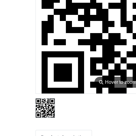
⚲
Hover to zoo