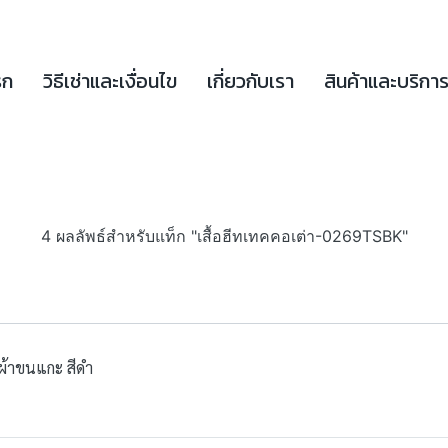
รก
วิธีเช่าและเงื่อนไข
เกี่ยวกับเรา
สินค้าและบริกา
4 ผลลัพธ์สำหรับแท็ก "เสื้อฮีทเทคคอเต่า-0269TSBK"
 ผ้าขนแกะ สีดำ