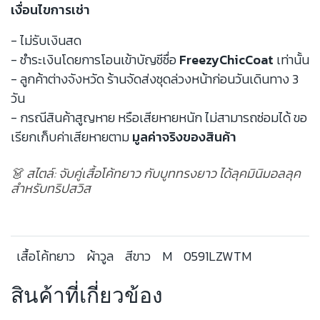
เงื่อนไขการเช่า
- ไม่รับเงินสด
- ชำระเงินโดยการโอนเข้าบัญชีชื่อ
FreezyChicCoat
เท่านั้น
- ลูกค้าต่างจังหวัด ร้านจัดส่งชุดล่วงหน้าก่อนวันเดินทาง 3
วัน
- กรณีสินค้าสูญหาย หรือเสียหายหนัก ไม่สามารถซ่อมได้ ขอ
เรียกเก็บค่าเสียหายตาม
มูลค่าจริงของสินค้า
👗 สไตล์: จับคู่เสื้อโค้ทยาว กับบูททรงยาว ได้ลุคมินิมอลลุค
สำหรับทริปสวิส
เสื้อโค้ทยาว
ผ้าวูล
สีขาว
M
0591LZWTM
สินค้าที่เกี่ยวข้อง