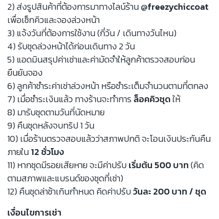
2) ส่งรูปสินค้าที่ต้องการมาทางไลน์ร้าน
@freezychiccoat
เพื่อเช็กคิวและจองล่วงหน้า
3) แจ้งวันที่ต้องการใช้งาน (กี่วัน / เดินทางวันไหน)
4) รับชุดล่วงหน้าได้ก่อนเดินทาง 2 วัน
5) แอดมินสรุปค่าเช่าและค่ามัดจำให้ลูกค้าตรวจสอบก่อน
ยืนยันจอง
6) ลูกค้าชำระค่าเช่าล่วงหน้า หรือชำระเต็มจำนวนตามที่ตกลง
7) เมื่อชำระเงินแล้ว ทางร้านจะทำการ
ล็อคคิวชุด
ให้
8) มารับชุดตามวันที่นัดหมาย
9) คืนชุดหลังจบทริป 1 วัน
10) เมื่อร้านตรวจสอบแล้วว่าสภาพปกติ จะโอนเงินประกันคืน
ภายใน
12 ชั่วโมง
11) หากชุดมีรอยเสียหาย จะมีค่าปรับ
เริ่มต้น 500 บาท
(คิด
ตามสภาพและแบรนด์ของชุดที่เช่า)
12) คืนชุดล่าช้าเกินกำหนด คิดค่าปรับ
วันละ 200 บาท / ชุด
เงื่อนไขการเช่า