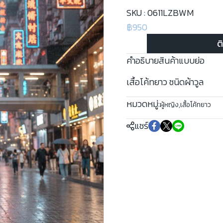
SKU : 0611LZBWM
฿950
ต
คำอธิบายสินค้าแบบย่อ
เสื้อโค้ทยาว ชนิดผ้าวูล
หมวดหมู่:
ผู้หญิง
,
เสื้อโค้ทยาว
แชร์