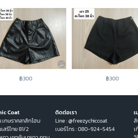
฿300
฿300
hic Coat
ติดต่อเรา
เม
22 ม.เกษราคลาสิกโฮม
Line :
@freezychiccoat
สิ
เสรีไทย 81/2
เบอร์โทร :
080-924-5454
เก
ายาว เขตคันนายาว กทม
วิ