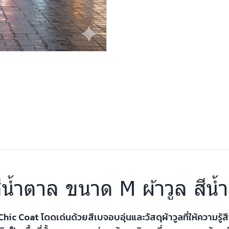
 สีน้ำตาล ขนาด M ผ้าวูล สี
 Chic Coat โดดเด่นด้วยสีเบจอบอุ่นและวัสดุผ้าวูลที่ให้ความร