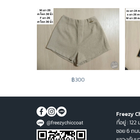
฿300
Freezy C
ที่อยู่ : 1
@freezychiccoat
ซอย 6 ถนน
แขวงคันน