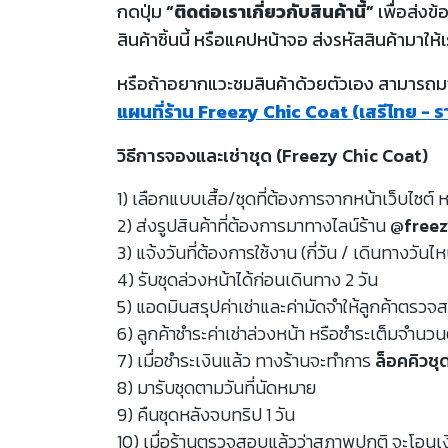
กดปุ่ม
“ติดต่อเราเกี่ยวกับสินค้านี้”
เพื่อส่งข
สินค้าชิ้นนี้ หรือแคปหน้าจอ ส่งรหัสสินค้ามาให้เ
หรือถ้าอยากแวะชมสินค้าด้วยตัวเอง สามารถมาท
แผนที่ร้าน Freezy Chic Coat (เสรีไทย - 
วิธีการจองและเช่าชุด (Freezy Chic Coat)
1) เลือกแบบเสื้อ/ชุดที่ต้องการจากหน้าเว็บไซต์ ห
2) ส่งรูปสินค้าที่ต้องการมาทางไลน์ร้าน
@freez
3) แจ้งวันที่ต้องการใช้งาน (กี่วัน / เดินทางวันไ
4) รับชุดล่วงหน้าได้ก่อนเดินทาง 2 วัน
5) แอดมินสรุปค่าเช่าและค่ามัดจำให้ลูกค้าตรว
6) ลูกค้าชำระค่าเช่าล่วงหน้า หรือชำระเต็มจำนว
7) เมื่อชำระเงินแล้ว ทางร้านจะทำการ
ล็อคคิวชุ
8) มารับชุดตามวันที่นัดหมาย
9) คืนชุดหลังจบทริป 1 วัน
10) เมื่อร้านตรวจสอบแล้วว่าสภาพปกติ จะโอนเ