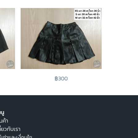
฿300
นู
นค้า
ี่ยวกับเรา
ธีเช่าและเงื่อนไข