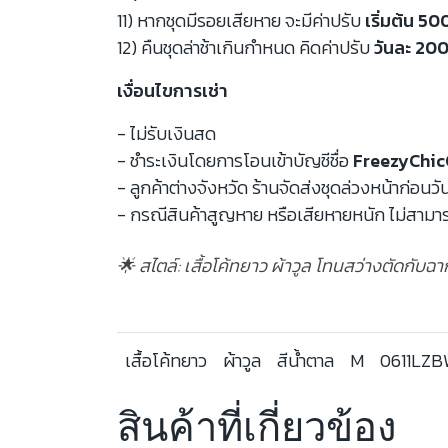
11) หากชุดมีรอยเสียหาย จะมีค่าปรับ
เริ่มต้น 5
12) คืนชุดล่าช้าเกินกำหนด คิดค่าปรับ
วันละ 200
เงื่อนไขการเช่า
- ไม่รับเงินสด
- ชำระเงินโดยการโอนเข้าบัญชีชื่อ
FreezyChic
- ลูกค้าต่างจังหวัด ร้านจัดส่งชุดล่วงหน้าก่อนวั
- กรณีสินค้าสูญหาย หรือเสียหายหนัก ไม่สามาร
🌟 สไตล์: เสื้อโค้ทยาว ผ้าวูล โทนสว่างตัดกับ
เสื้อโค้ทยาว
ผ้าวูล
สีน้ำตาล
M
0611LZ
สินค้าที่เกี่ยวข้อง