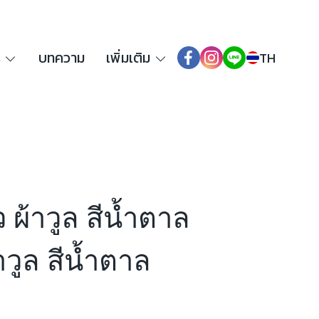
ร
บทความ
เพิ่มเติม
TH
ว ผ้าวูล สีน้ำตาล
วูล สีน้ำตาล