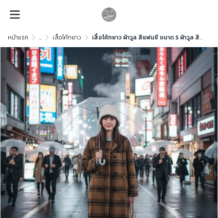
หน้าแรก
...
เสื้อโค้ทยาว
เสื้อโค้ทยาว ผ้าวูล สีแฟนซี ขนาด S ผ้าวูล สีแฟนซี ขนาด S