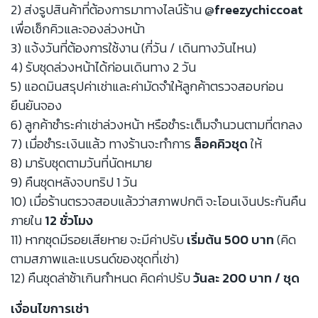
2) ส่งรูปสินค้าที่ต้องการมาทางไลน์ร้าน
@freezychiccoat
เพื่อเช็กคิวและจองล่วงหน้า
3) แจ้งวันที่ต้องการใช้งาน (กี่วัน / เดินทางวันไหน)
4) รับชุดล่วงหน้าได้ก่อนเดินทาง 2 วัน
5) แอดมินสรุปค่าเช่าและค่ามัดจำให้ลูกค้าตรวจสอบก่อน
ยืนยันจอง
6) ลูกค้าชำระค่าเช่าล่วงหน้า หรือชำระเต็มจำนวนตามที่ตกลง
7) เมื่อชำระเงินแล้ว ทางร้านจะทำการ
ล็อคคิวชุด
ให้
8) มารับชุดตามวันที่นัดหมาย
9) คืนชุดหลังจบทริป 1 วัน
10) เมื่อร้านตรวจสอบแล้วว่าสภาพปกติ จะโอนเงินประกันคืน
ภายใน
12 ชั่วโมง
11) หากชุดมีรอยเสียหาย จะมีค่าปรับ
เริ่มต้น 500 บาท
(คิด
ตามสภาพและแบรนด์ของชุดที่เช่า)
12) คืนชุดล่าช้าเกินกำหนด คิดค่าปรับ
วันละ 200 บาท / ชุด
เงื่อนไขการเช่า