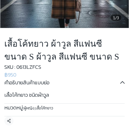
1/3
เสื้อโค้ทยาว ผ้าวูล สีแฟนซี
ขนาด S ผ้าวูล สีแฟนซี ขนาด S
SKU : 0613LZFCS
฿950
คำอธิบายสินค้าแบบย่อ
เสื้อโค้ทยาว ชนิดผ้าวูล
หมวดหมู่:
ผู้หญิง
,
เสื้อโค้ทยาว
แชร์