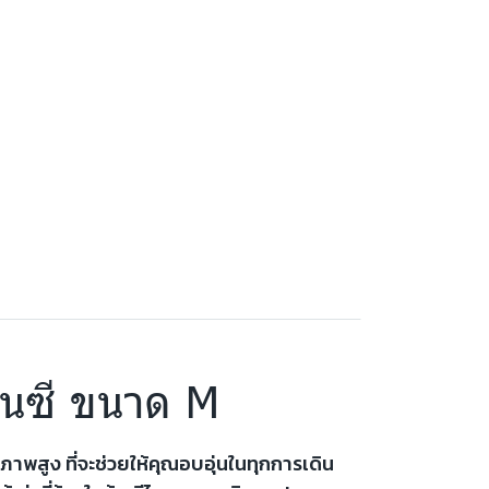
แฟนซี ขนาด M
าพสูง ที่จะช่วยให้คุณอบอุ่นในทุกการเดิน