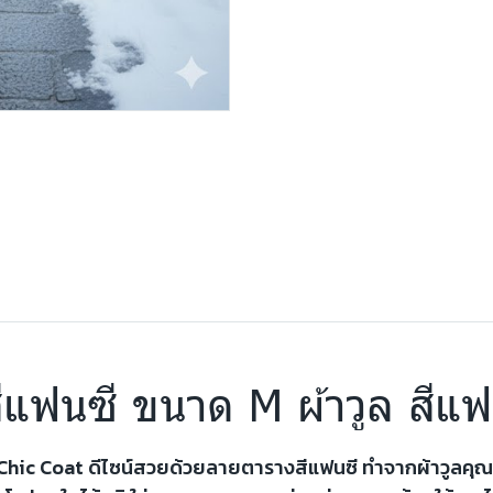
ล สีแฟนซี ขนาด M ผ้าวูล สี
y Chic Coat ดีไซน์สวยด้วยลายตารางสีแฟนซี ทำจากผ้าวูลคุณภ