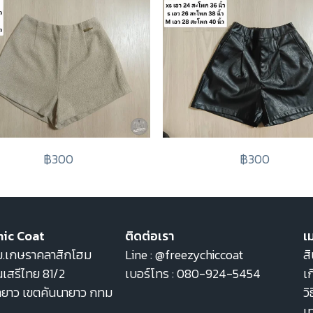
฿300
฿300
hic Coat
ติดต่อเรา
เม
22 ม.เกษราคลาสิกโฮม
Line :
@freezychiccoat
สิ
เสรีไทย 81/2
เบอร์โทร :
080-924-5454
เก
ายาว เขตคันนายาว กทม
วิ
เ