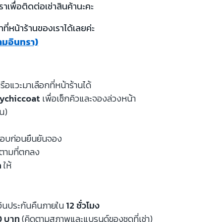
ราเพื่อติดต่อเช่าสินค้านะคะ
ี่หน้าร้านของเราได้เลยค่ะ
รามอินทรา)
รือแวะมาเลือกที่หน้าร้านได้
ychiccoat
เพื่อเช็กคิวและจองล่วงหน้า
หน)
จสอบก่อนยืนยันจอง
นตามที่ตกลง
ด
ให้
งินประกันคืนภายใน
12 ชั่วโมง
00 บาท
(คิดตามสภาพและแบรนด์ของชุดที่เช่า)