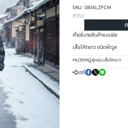
SKU : 0614LZFCM
฿950
ต
คำอธิบายสินค้าแบบย่อ
เสื้อโค้ทยาว ชนิดผ้าวูล
หมวดหมู่:
ผู้หญิง
,
เสื้อโค้ทยาว
แชร์