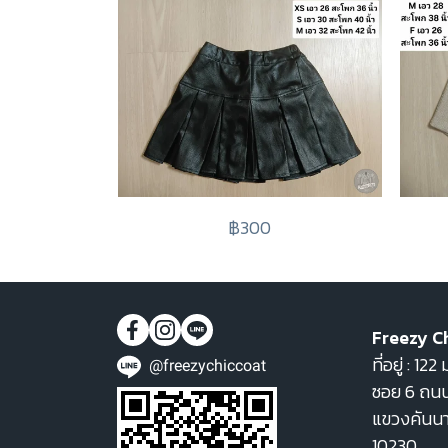
฿300
Freezy C
ที่อยู่ : 1
@freezychiccoat
ซอย 6 ถนน
แขวงคันน
10230