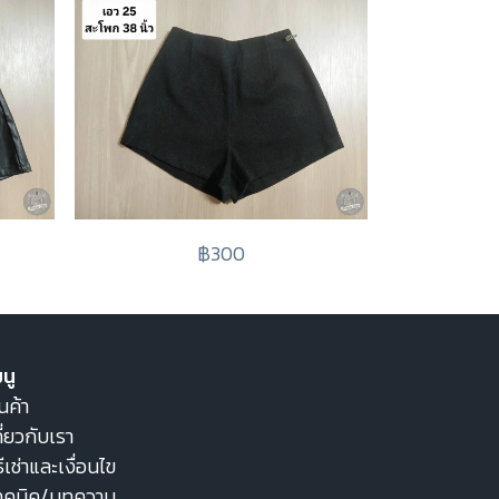
฿300
นู
นค้า
ี่ยวกับเรา
ธีเช่าและเงื่อนไข
ทคนิค/บทความ