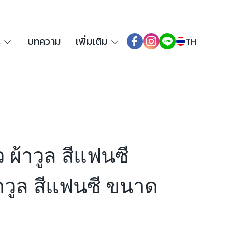
ร
บทความ
เพิ่มเติม
TH
ว ผ้าวูล สีแฟนซี
วูล สีแฟนซี ขนาด