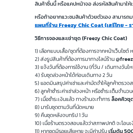
สินค้าชิ้นนี้ หรือแคปหน้าจอ ส่งรหัสสินค้ามาให้เ
หรือถ้าอยากแวะชมสินค้าด้วยตัวเอง สามารถมาท
แผนที่ร้าน Freezy Chic Coat (เสรีไทย - 
วิธีการจองและเช่าชุด (Freezy Chic Coat)
1) เลือกแบบเสื้อ/ชุดที่ต้องการจากหน้าเว็บไซต์ ห
2) ส่งรูปสินค้าที่ต้องการมาทางไลน์ร้าน
@freez
3) แจ้งวันที่ต้องการใช้งาน (กี่วัน / เดินทางวันไ
4) รับชุดล่วงหน้าได้ก่อนเดินทาง 2 วัน
5) แอดมินสรุปค่าเช่าและค่ามัดจำให้ลูกค้าตรว
6) ลูกค้าชำระค่าเช่าล่วงหน้า หรือชำระเต็มจำนว
7) เมื่อชำระเงินแล้ว ทางร้านจะทำการ
ล็อคคิวชุ
8) มารับชุดตามวันที่นัดหมาย
9) คืนชุดหลังจบทริป 1 วัน
10) เมื่อร้านตรวจสอบแล้วว่าสภาพปกติ จะโอนเ
11) หากชุดมีรอยเสียหาย จะมีค่าปรับ
เริ่มต้น 5