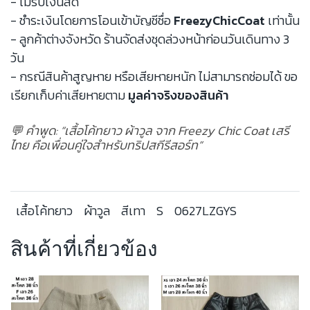
- ไม่รับเงินสด
- ชำระเงินโดยการโอนเข้าบัญชีชื่อ
FreezyChicCoat
เท่านั้น
- ลูกค้าต่างจังหวัด ร้านจัดส่งชุดล่วงหน้าก่อนวันเดินทาง 3
วัน
- กรณีสินค้าสูญหาย หรือเสียหายหนัก ไม่สามารถซ่อมได้ ขอ
เรียกเก็บค่าเสียหายตาม
มูลค่าจริงของสินค้า
💬 คำพูด: “เสื้อโค้ทยาว ผ้าวูล จาก Freezy Chic Coat เสรี
ไทย คือเพื่อนคู่ใจสำหรับทริปสกีรีสอร์ท”
เสื้อโค้ทยาว
ผ้าวูล
สีเทา
S
0627LZGYS
สินค้าที่เกี่ยวข้อง