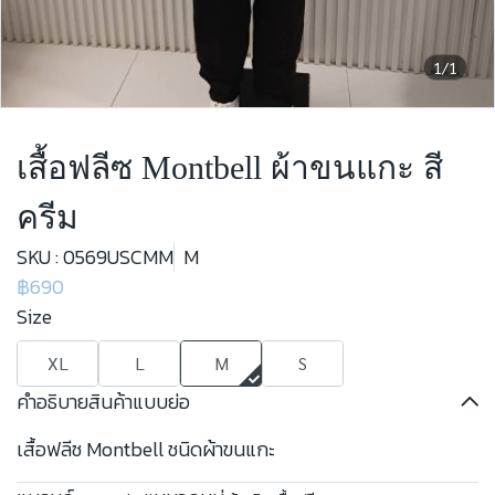
1/1
เสื้อฟลีซ Montbell ผ้าขนแกะ สี
ครีม
SKU : 0569USCMM
M
฿690
Size
XL
L
M
S
คำอธิบายสินค้าแบบย่อ
เสื้อฟลีซ Montbell ชนิดผ้าขนแกะ