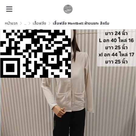
หน้าแรก
...
เสื้อฟลีซ
เสื้อฟลีซ Montbell ผ้าขนแกะ สีครีม