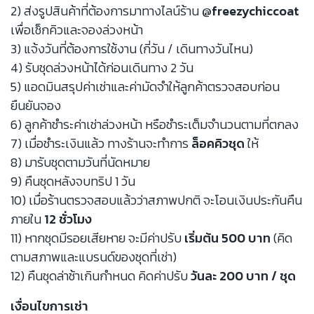
2) ส่งรูปสินค้าที่ต้องการมาทางไลน์ร้าน
@freezychiccoat
เพื่อเช็กคิวและจองล่วงหน้า
3) แจ้งวันที่ต้องการใช้งาน (กี่วัน / เดินทางวันไหน)
4) รับชุดล่วงหน้าได้ก่อนเดินทาง 2 วัน
5) แอดมินสรุปค่าเช่าและค่ามัดจำให้ลูกค้าตรวจสอบก่อน
ยืนยันจอง
6) ลูกค้าชำระค่าเช่าล่วงหน้า หรือชำระเต็มจำนวนตามที่ตกลง
7) เมื่อชำระเงินแล้ว ทางร้านจะทำการ
ล็อคคิวชุด
ให้
8) มารับชุดตามวันที่นัดหมาย
9) คืนชุดหลังจบทริป 1 วัน
10) เมื่อร้านตรวจสอบแล้วว่าสภาพปกติ จะโอนเงินประกันคืน
ภายใน
12 ชั่วโมง
11) หากชุดมีรอยเสียหาย จะมีค่าปรับ
เริ่มต้น 500 บาท
(คิด
ตามสภาพและแบรนด์ของชุดที่เช่า)
12) คืนชุดล่าช้าเกินกำหนด คิดค่าปรับ
วันละ 200 บาท / ชุด
เงื่อนไขการเช่า