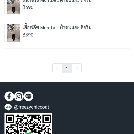
฿690
เสื้อฟลีซ Montbell ผ้าขนแกะ สีครีม
฿690
1
@freezychiccoat