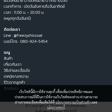
แขวงคันนายาว เขตคันนายาว กทม 10230
เวลาทำการ : เปิดวันอังคารถึงวันอาทิตย์
เวลา : 11.00 น. - 20.00 น.
(หยุดทุกวันจันทร์)
ติดต่อเรา
Line :
@freezychiccoat
เบอร์โทร :
080-924-5454
เมนู
สินค้า
เกี่ยวกับเรา
วิธีเช่าและเงื่อนไข
เทคนิค/บทความ
รีวิวจากลูกค้า
ติดต่อเรา
เว็บไซต์นี้มีการใช้งานคุกกี้ เพื่อเพิ่มประสิทธิภาพและ
ประสบการณ์ที่ดีในการใช้งานเว็บไซต์ของท่าน ท่านสามารถ
อ่านรายละเอียดเพิ่มเติมได้ที่
นโยบายความเป็นส่วนตัว
และ
© Copyright 2025 All Rights Reserved.
นโยบายคุกกี้
ผู้เข้าชมทั้งหมด
311,077