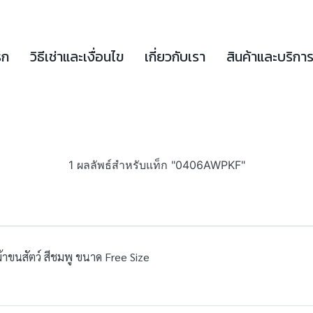
รก
วิธีเช่าและเงื่อนไข
เกี่ยวกับเรา
สินค้าและบริกา
1 ผลลัพธ์สำหรับแท็ก "0406AWPKF"
้าขนสัตว์ สีชมพู ขนาด Free Size