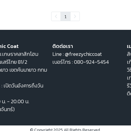
1
hic Coat
ติดต่อเรา
เม
22 ม.เกษราคลาสิกโฮม
Line :
@freezychiccoat
สิ
เสรีไทย 81/2
เบอร์โทร :
080-924-5454
เก
ายาว เขตคันนายาว กทม
วิ
เ
: เปิดวันอังคารถึงวัน
รี
ต
0 น. - 20.00 น.
นจันทร์)
© Copyright 2025 All Rights Reserved.