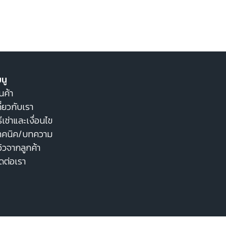
นู
นค้า
ี่ยวกับเรา
ธีเช่าและเงื่อนไข
ทคนิค/บทความ
วิวจากลูกค้า
ิดต่อเรา