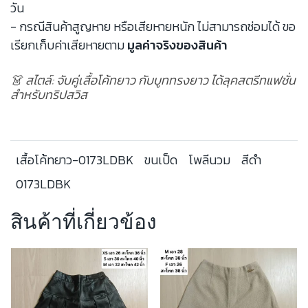
วัน
- กรณีสินค้าสูญหาย หรือเสียหายหนัก ไม่สามารถซ่อมได้ ขอ
เรียกเก็บค่าเสียหายตาม
มูลค่าจริงของสินค้า
👗 สไตล์: จับคู่เสื้อโค้ทยาว กับบูททรงยาว ได้ลุคสตรีทแฟชั่น
สำหรับทริปสวิส
เสื้อโค้ทยาว-0173LDBK
ขนเป็ด
โพลีนวม
สีดำ
0173LDBK
สินค้าที่เกี่ยวข้อง