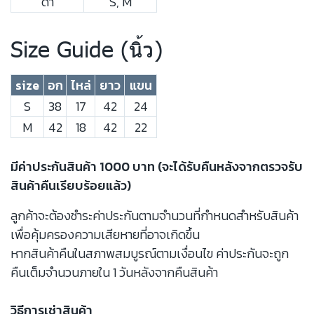
ดำ
S, M
Size Guide (นิ้ว)
size
อก
ไหล่
ยาว
แขน
S
38
17
42
24
M
42
18
42
22
มีค่าประกันสินค้า 1000 บาท (จะได้รับคืนหลังจากตรวจรับ
สินค้าคืนเรียบร้อยแล้ว)
ลูกค้าจะต้องชำระค่าประกันตามจำนวนที่กำหนดสำหรับสินค้า
เพื่อคุ้มครองความเสียหายที่อาจเกิดขึ้น
หากสินค้าคืนในสภาพสมบูรณ์ตามเงื่อนไข ค่าประกันจะถูก
คืนเต็มจำนวนภายใน 1 วันหลังจากคืนสินค้า
วิธีการเช่าสินค้า