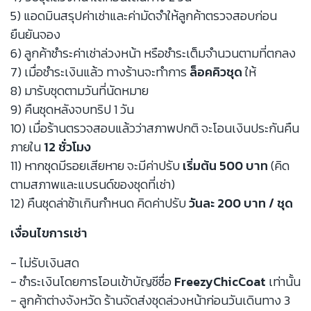
5) แอดมินสรุปค่าเช่าและค่ามัดจำให้ลูกค้าตรวจสอบก่อน
ยืนยันจอง
6) ลูกค้าชำระค่าเช่าล่วงหน้า หรือชำระเต็มจำนวนตามที่ตกลง
7) เมื่อชำระเงินแล้ว ทางร้านจะทำการ
ล็อคคิวชุด
ให้
8) มารับชุดตามวันที่นัดหมาย
9) คืนชุดหลังจบทริป 1 วัน
10) เมื่อร้านตรวจสอบแล้วว่าสภาพปกติ จะโอนเงินประกันคืน
ภายใน
12 ชั่วโมง
11) หากชุดมีรอยเสียหาย จะมีค่าปรับ
เริ่มต้น 500 บาท
(คิด
ตามสภาพและแบรนด์ของชุดที่เช่า)
12) คืนชุดล่าช้าเกินกำหนด คิดค่าปรับ
วันละ 200 บาท / ชุด
เงื่อนไขการเช่า
- ไม่รับเงินสด
- ชำระเงินโดยการโอนเข้าบัญชีชื่อ
FreezyChicCoat
เท่านั้น
- ลูกค้าต่างจังหวัด ร้านจัดส่งชุดล่วงหน้าก่อนวันเดินทาง 3