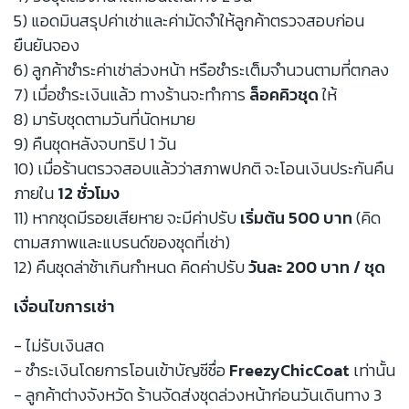
5) แอดมินสรุปค่าเช่าและค่ามัดจำให้ลูกค้าตรวจสอบก่อน
ยืนยันจอง
6) ลูกค้าชำระค่าเช่าล่วงหน้า หรือชำระเต็มจำนวนตามที่ตกลง
7) เมื่อชำระเงินแล้ว ทางร้านจะทำการ
ล็อคคิวชุด
ให้
8) มารับชุดตามวันที่นัดหมาย
9) คืนชุดหลังจบทริป 1 วัน
10) เมื่อร้านตรวจสอบแล้วว่าสภาพปกติ จะโอนเงินประกันคืน
ภายใน
12 ชั่วโมง
11) หากชุดมีรอยเสียหาย จะมีค่าปรับ
เริ่มต้น 500 บาท
(คิด
ตามสภาพและแบรนด์ของชุดที่เช่า)
12) คืนชุดล่าช้าเกินกำหนด คิดค่าปรับ
วันละ 200 บาท / ชุด
เงื่อนไขการเช่า
- ไม่รับเงินสด
- ชำระเงินโดยการโอนเข้าบัญชีชื่อ
FreezyChicCoat
เท่านั้น
- ลูกค้าต่างจังหวัด ร้านจัดส่งชุดล่วงหน้าก่อนวันเดินทาง 3