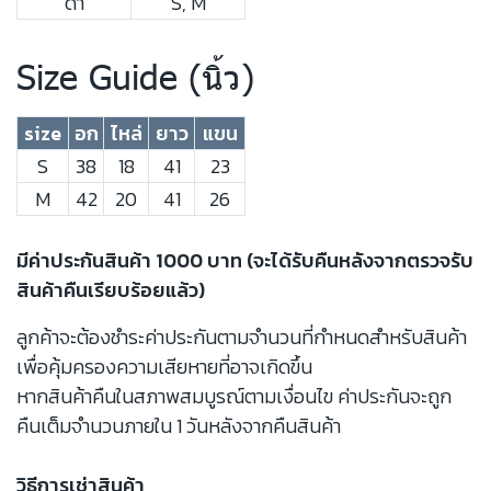
ดำ
S, M
Size Guide (นิ้ว)
size
อก
ไหล่
ยาว
แขน
S
38
18
41
23
M
42
20
41
26
มีค่าประกันสินค้า 1000 บาท (จะได้รับคืนหลังจากตรวจรับ
สินค้าคืนเรียบร้อยแล้ว)
ลูกค้าจะต้องชำระค่าประกันตามจำนวนที่กำหนดสำหรับสินค้า
เพื่อคุ้มครองความเสียหายที่อาจเกิดขึ้น
หากสินค้าคืนในสภาพสมบูรณ์ตามเงื่อนไข ค่าประกันจะถูก
คืนเต็มจำนวนภายใน 1 วันหลังจากคืนสินค้า
วิธีการเช่าสินค้า