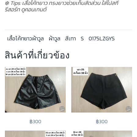
❄️ Tips: เสื้อโค้ทยาว ทรงยาวช่วยเก็บสัดส่วน ใส่ไปสกี
รีสอร์ท ดูคอนเทนต์
เสื้อโค้ทยาวผ้าวูล
ผ้าวูล
สีเทา
S
0175LZGYS
สินค้าที่เกี่ยวข้อง
฿300
฿300