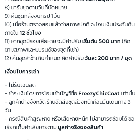
8) มารับชุดตามวันที่นัดหมาย
9) คืนชุดหลังจบทริป 1 วัน
10) เมื่อร้านตรวจสอบแล้วว่าสภาพปกติ จะโอนเงินประกันคืน
ภายใน
12 ชั่วโมง
11) หากชุดมีรอยเสียหาย จะมีค่าปรับ
เริ่มต้น 500 บาท
(คิด
ตามสภาพและแบรนด์ของชุดที่เช่า)
12) คืนชุดล่าช้าเกินกำหนด คิดค่าปรับ
วันละ 200 บาท / ชุด
เงื่อนไขการเช่า
- ไม่รับเงินสด
- ชำระเงินโดยการโอนเข้าบัญชีชื่อ
FreezyChicCoat
เท่านั้น
- ลูกค้าต่างจังหวัด ร้านจัดส่งชุดล่วงหน้าก่อนวันเดินทาง 3
วัน
- กรณีสินค้าสูญหาย หรือเสียหายหนัก ไม่สามารถซ่อมได้ ขอ
เรียกเก็บค่าเสียหายตาม
มูลค่าจริงของสินค้า