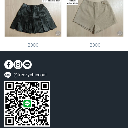
฿300
฿300
@freezychiccoat