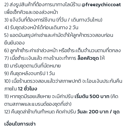
2) ส่งรูปสินค้าที่ต้องการมาทางไลน์ร้าน
@freezychiccoat
เพื่อเช็กคิวและจองล่วงหน้า
3) แจ้งวันที่ต้องการใช้งาน (กี่วัน / เดินทางวันไหน)
4) รับชุดล่วงหน้าได้ก่อนเดินทาง 2 วัน
5) แอดมินสรุปค่าเช่าและค่ามัดจำให้ลูกค้าตรวจสอบก่อน
ยืนยันจอง
6) ลูกค้าชำระค่าเช่าล่วงหน้า หรือชำระเต็มจำนวนตามที่ตกลง
7) เมื่อชำระเงินแล้ว ทางร้านจะทำการ
ล็อคคิวชุด
ให้
8) มารับชุดตามวันที่นัดหมาย
9) คืนชุดหลังจบทริป 1 วัน
10) เมื่อร้านตรวจสอบแล้วว่าสภาพปกติ จะโอนเงินประกันคืน
ภายใน
12 ชั่วโมง
11) หากชุดมีรอยเสียหาย จะมีค่าปรับ
เริ่มต้น 500 บาท
(คิด
ตามสภาพและแบรนด์ของชุดที่เช่า)
12) คืนชุดล่าช้าเกินกำหนด คิดค่าปรับ
วันละ 200 บาท / ชุด
เงื่อนไขการเช่า