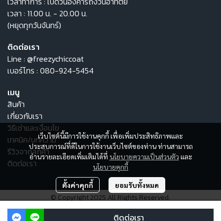
เวลาทำการ : เปิดวันอังคารถึงวันอาทิตย์
เวลา : 11.00 น. - 20.00 น.
(หยุดทุกวันจันทร์)
ติดต่อเรา
Line :
@freezychiccoat
เบอร์โทร :
080-924-5454
เมนู
สินค้า
เกี่ยวกับเรา
วิธีเช่าและเงื่อนไข
เว็บไซต์นี้มีการใช้งานคุกกี้ เพื่อเพิ่มประสิทธิภาพและ
เทคนิค/บทความ
ประสบการณ์ที่ดีในการใช้งานเว็บไซต์ของท่าน ท่านสามารถ
รีวิวจากลูกค้า
อ่านรายละเอียดเพิ่มเติมได้ที่
นโยบายความเป็นส่วนตัว
และ
ติดต่อเรา
นโยบายคุกกี้
ตั้งค่าคุกกี้
ยอมรับทั้งหมด
© Copyright 2025 All Rights Reserved.
ผู้เข้าชมวันนี้
460
ติดต่อเรา