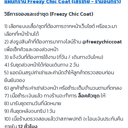
แผนที่ร้าน Freezy Chic Coat (เสรีไทย - รามอินทรา)
วิธีการจองและเช่าชุด (Freezy Chic Coat)
1) เลือกแบบเสื้อ/ชุดที่ต้องการจากหน้าเว็บไซต์ หรือแวะมา
เลือกที่หน้าร้านได้
2) ส่งรูปสินค้าที่ต้องการมาทางไลน์ร้าน
@freezychiccoat
เพื่อเช็กคิวและจองล่วงหน้า
3) แจ้งวันที่ต้องการใช้งาน (กี่วัน / เดินทางวันไหน)
4) รับชุดล่วงหน้าได้ก่อนเดินทาง 2 วัน
5) แอดมินสรุปค่าเช่าและค่ามัดจำให้ลูกค้าตรวจสอบก่อน
ยืนยันจอง
6) ลูกค้าชำระค่าเช่าล่วงหน้า หรือชำระเต็มจำนวนตามที่ตกลง
7) เมื่อชำระเงินแล้ว ทางร้านจะทำการ
ล็อคคิวชุด
ให้
8) มารับชุดตามวันที่นัดหมาย
9) คืนชุดหลังจบทริป 1 วัน
10) เมื่อร้านตรวจสอบแล้วว่าสภาพปกติ จะโอนเงินประกันคืน
ภายใน
12 ชั่วโมง