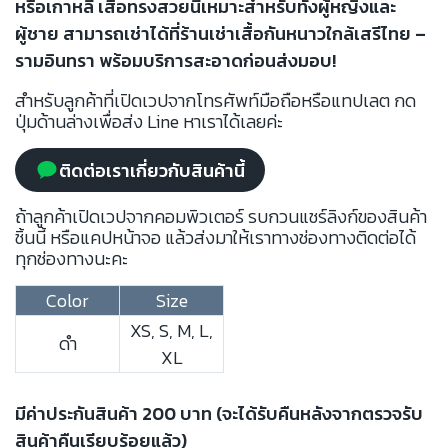
หรือเกาหลี เสื้อทรงสวยนี้เหมาะสำหรับทั้งผู้หญิงและ
ผู้ชาย สามารถเช่าได้ที่ร้านเช่าเสื้อกันหนาวใกล้เสรีไทย –
รามอินทรา พร้อมบริการสะอาดก่อนส่งมอบ!
สำหรับลูกค้าที่เปิดเวปจากโทรศัพท์มือถือหรือแทปเลต กด
ปุ่มด้านล่างเพื่อส่ง Line หาเราได้เลยค่ะ
ติดต่อเราเกี่ยวกับสินค้านี้
ถ้าลูกค้าเปิดเวปจากคอมพิวเตอร์ รบกวนแชร์ลิงก์ของสินค้า
ชิ้นนี้ หรือแคปหน้าจอ แล้วส่งมาให้เราทางช่องทางติดต่อได้
ทุกช่องทางนะคะ
Color
Size
XS, S, M, L,
ดำ
XL
มีค่าประกันสินค้า 200 บาท (จะได้รับคืนหลังจากตรวจรับ
สินค้าคืนเรียบร้อยแล้ว)