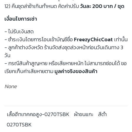
12) คืนชุดล่าช้าเกินกำหนด คิดค่าปรับ
วันละ 200 บาท / ชุด
เงื่อนไขการเช่า
- ไม่รับเงินสด
- ชำระเงินโดยการโอนเข้าบัญชีชื่อ
FreezyChicCoat
เท่านั้น
- ลูกค้าต่างจังหวัด ร้านจัดส่งชุดล่วงหน้าก่อนวันเดินทาง 3
วัน
- กรณีสินค้าสูญหาย หรือเสียหายหนัก ไม่สามารถซ่อมได้ ขอ
เรียกเก็บค่าเสียหายตาม
มูลค่าจริงของสินค้า
None
เสื้อฮีทเทคคอสูง-0270TSBK
ผ้าขนแกะ
สีดำ
0270TSBK