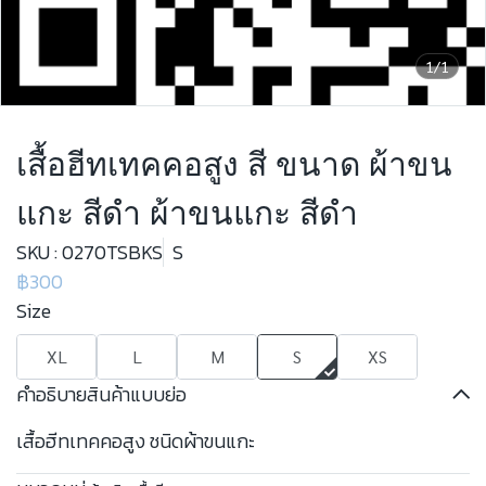
1/1
เสื้อฮีทเทคคอสูง สี ขนาด ผ้าขน
แกะ สีดำ ผ้าขนแกะ สีดำ
SKU : 0270TSBKS
S
฿300
Size
XL
L
M
S
XS
คำอธิบายสินค้าแบบย่อ
เสื้อฮีทเทคคอสูง ชนิดผ้าขนแกะ