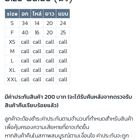
size
อก
ไหล่
ยาว
แขน
S
34
14
20
24
F
40
16
20
25
XS
call
call
call
call
M
call
call
call
call
L
call
call
call
call
XL
call
call
call
call
XXL
call
call
call
call
มีค่าประกันสินค้า 200 บาท (จะได้รับคืนหลังจากตรวจรับ
สินค้าคืนเรียบร้อยแล้ว)
ลูกค้าจะต้องชำระค่าประกันตามจำนวนที่กำหนดสำหรับสินค้า
เพื่อคุ้มครองความเสียหายที่อาจเกิดขึ้น
หากสินค้าคืนในสภาพสมบูรณ์ตามเงื่อนไข ค่าประกันจะถูก