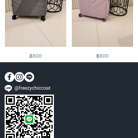
฿800
฿800
@freezychiccoat