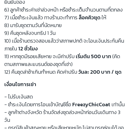
ยืนยันจอง
6) ลูกค้าชำระค่าเช่าล่วงหน้า หรือชำระเต็มจำนวนตามที่ตกลง
7) เมื่อชำระเงินแล้ว ทางร้านจะทำการ
ล็อคคิวชุด
ให้
8) มารับชุดตามวันที่นัดหมาย
9) คืนชุดหลังจบทริป 1 วัน
10) เมื่อร้านตรวจสอบแล้วว่าสภาพปกติ จะโอนเงินประกันคืน
ภายใน
12 ชั่วโมง
11) หากชุดมีรอยเสียหาย จะมีค่าปรับ
เริ่มต้น 500 บาท
(คิด
ตามสภาพและแบรนด์ของชุดที่เช่า)
12) คืนชุดล่าช้าเกินกำหนด คิดค่าปรับ
วันละ 200 บาท / ชุด
เงื่อนไขการเช่า
- ไม่รับเงินสด
- ชำระเงินโดยการโอนเข้าบัญชีชื่อ
FreezyChicCoat
เท่านั้น
- ลูกค้าต่างจังหวัด ร้านจัดส่งชุดล่วงหน้าก่อนวันเดินทาง 3
วัน
- กรณีสินค้าสูญหาย หรือเสียหายหนัก ไม่สามารถซ่อมได้ ขอ