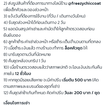
2) ส่งรูปสินค้าที่ต้องการมาทางไลน์ร้าน
@freezychiccoat
เพื่อเช็กคิวและจองล่วงหน้า
3) แจ้งวันที่ต้องการใช้งาน (กี่วัน / เดินทางวันไหน)
4) รับชุดล่วงหน้าได้ก่อนเดินทาง 2 วัน
5) แอดมินสรุปค่าเช่าและค่ามัดจำให้ลูกค้าตรวจสอบก่อน
ยืนยันจอง
6) ลูกค้าชำระค่าเช่าล่วงหน้า หรือชำระเต็มจำนวนตามที่ตกลง
7) เมื่อชำระเงินแล้ว ทางร้านจะทำการ
ล็อคคิวชุด
ให้
8) มารับชุดตามวันที่นัดหมาย
9) คืนชุดหลังจบทริป 1 วัน
10) เมื่อร้านตรวจสอบแล้วว่าสภาพปกติ จะโอนเงินประกันคืน
ภายใน
12 ชั่วโมง
11) หากชุดมีรอยเสียหาย จะมีค่าปรับ
เริ่มต้น 500 บาท
(คิด
ตามสภาพและแบรนด์ของชุดที่เช่า)
12) คืนชุดล่าช้าเกินกำหนด คิดค่าปรับ
วันละ 200 บาท / ชุด
เงื่อนไขการเช่า