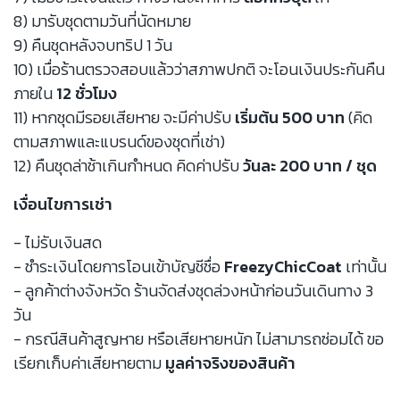
8) มารับชุดตามวันที่นัดหมาย
9) คืนชุดหลังจบทริป 1 วัน
10) เมื่อร้านตรวจสอบแล้วว่าสภาพปกติ จะโอนเงินประกันคืน
ภายใน
12 ชั่วโมง
11) หากชุดมีรอยเสียหาย จะมีค่าปรับ
เริ่มต้น 500 บาท
(คิด
ตามสภาพและแบรนด์ของชุดที่เช่า)
12) คืนชุดล่าช้าเกินกำหนด คิดค่าปรับ
วันละ 200 บาท / ชุด
เงื่อนไขการเช่า
- ไม่รับเงินสด
- ชำระเงินโดยการโอนเข้าบัญชีชื่อ
FreezyChicCoat
เท่านั้น
- ลูกค้าต่างจังหวัด ร้านจัดส่งชุดล่วงหน้าก่อนวันเดินทาง 3
วัน
- กรณีสินค้าสูญหาย หรือเสียหายหนัก ไม่สามารถซ่อมได้ ขอ
เรียกเก็บค่าเสียหายตาม
มูลค่าจริงของสินค้า