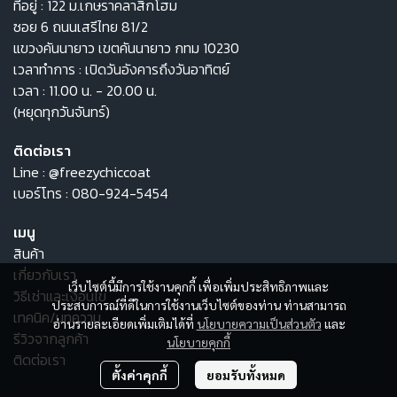
ที่อยู่ : 122 ม.เกษราคลาสิกโฮม
ซอย 6 ถนนเสรีไทย 81/2
แขวงคันนายาว เขตคันนายาว กทม 10230
เวลาทำการ : เปิดวันอังคารถึงวันอาทิตย์
เวลา : 11.00 น. - 20.00 น.
(หยุดทุกวันจันทร์)
ติดต่อเรา
Line :
@freezychiccoat
เบอร์โทร :
080-924-5454
เมนู
สินค้า
เกี่ยวกับเรา
เว็บไซต์นี้มีการใช้งานคุกกี้ เพื่อเพิ่มประสิทธิภาพและ
วิธีเช่าและเงื่อนไข
ประสบการณ์ที่ดีในการใช้งานเว็บไซต์ของท่าน ท่านสามารถ
เทคนิค/บทความ
อ่านรายละเอียดเพิ่มเติมได้ที่
นโยบายความเป็นส่วนตัว
และ
รีวิวจากลูกค้า
นโยบายคุกกี้
ติดต่อเรา
ตั้งค่าคุกกี้
ยอมรับทั้งหมด