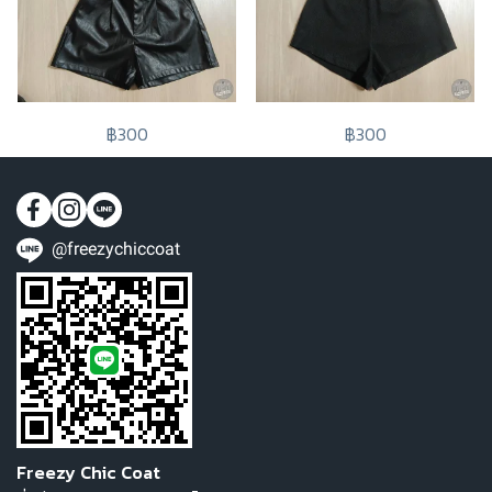
฿300
฿300
@freezychiccoat
Freezy Chic Coat