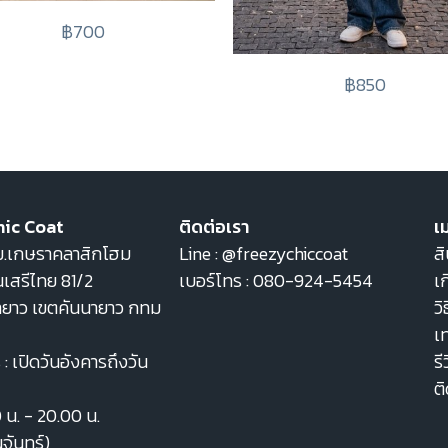
฿700
฿850
hic Coat
ติดต่อเรา
เม
22 ม.เกษราคลาสิกโฮม
Line :
@freezychiccoat
สิ
เสรีไทย 81/2
เบอร์โทร :
080-924-5454
เก
ายาว เขตคันนายาว กทม
วิ
เ
: เปิดวันอังคารถึงวัน
รี
ต
0 น. - 20.00 น.
นจันทร์)