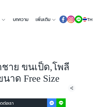
ร
บทความ
เพิ่มเติม
TH
็ตชาย ขนเป็ด,โพลี
ขนาด Free Size
แชร์
ิดต่อเรา