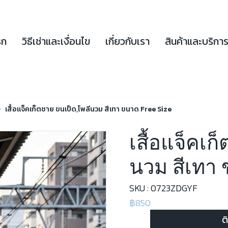
รก
วิธีเช่าและเงื่อนไข
เกี่ยวกับเรา
สินค้าและบริกา
เสื้อแจ็คเก็ตชาย ขนเป็ด,โพลีนวม สีเทา ขนาด Free Size
เสื้อแจ็คเก
นวม สีเทา 
SKU : 0723ZDGYF
฿850
ต