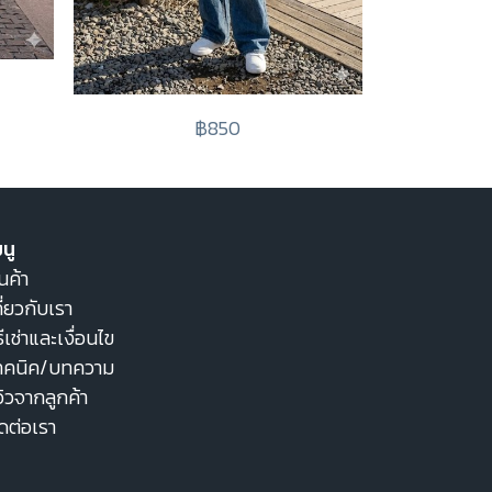
฿850
นู
นค้า
ี่ยวกับเรา
ธีเช่าและเงื่อนไข
ทคนิค/บทความ
วิวจากลูกค้า
ิดต่อเรา