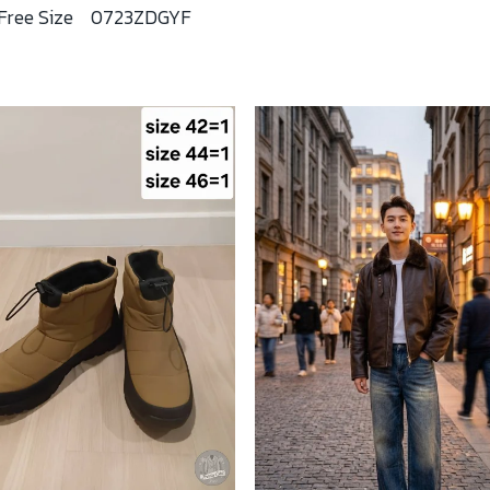
Free Size
0723ZDGYF