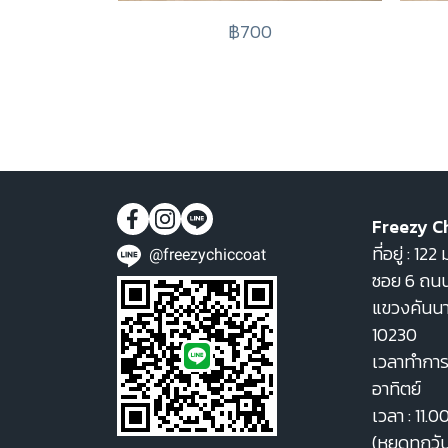
฿700
Freezy C
ที่อยู่ : 1
@freezychiccoat
ซอย 6 ถนน
แขวงคันน
10230
เวลาทำการ 
อาทิตย์
เวลา : 11.0
(หยุดทุกวั