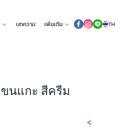
ร
บทความ
เพิ่มเติม
TH
้าขนแกะ สีครีม
แชร์