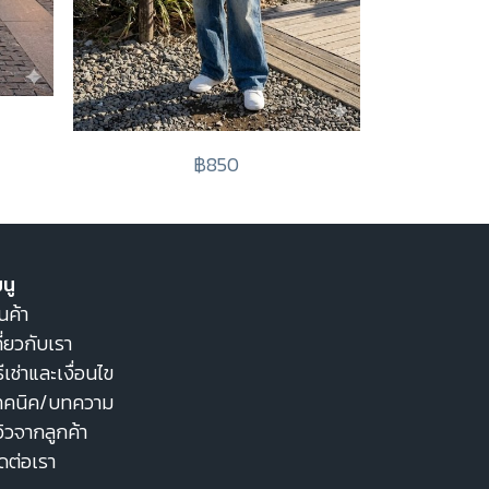
฿850
นู
นค้า
ี่ยวกับเรา
ธีเช่าและเงื่อนไข
ทคนิค/บทความ
วิวจากลูกค้า
ิดต่อเรา