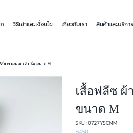
รก
วิธีเช่าและเงื่อนไข
เกี่ยวกับเรา
สินค้าและบริกา
อฟลีซ ผ้าขนแกะ สีครีม ขนาด M
เสื้อฟลีซ ผ
ขนาด M
SKU : 0727YSCMM
฿450