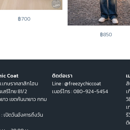
฿700
฿850
hic Coat
ติดต่อเรา
เม
22 ม.เกษราคลาสิกโฮม
Line :
@freezychiccoat
สิ
เสรีไทย 81/2
เบอร์โทร :
080-924-5454
เก
ายาว เขตคันนายาว กทม
วิ
เ
: เปิดวันอังคารถึงวัน
รี
ต