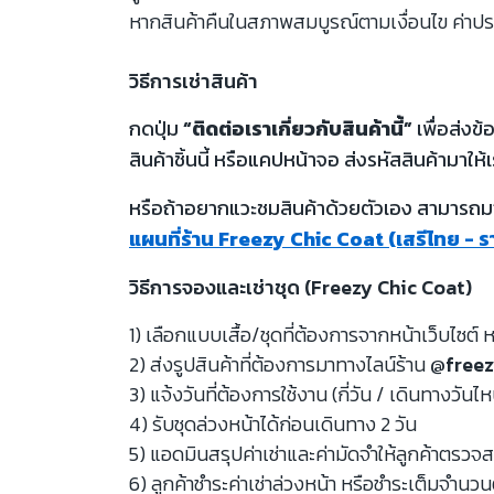
หากสินค้าคืนในสภาพสมบูรณ์ตามเงื่อนไข ค่าปร
วิธีการเช่าสินค้า
กดปุ่ม
“ติดต่อเราเกี่ยวกับสินค้านี้”
เพื่อส่งข
สินค้าชิ้นนี้ หรือแคปหน้าจอ ส่งรหัสสินค้ามาให้เ
หรือถ้าอยากแวะชมสินค้าด้วยตัวเอง สามารถมาท
แผนที่ร้าน Freezy Chic Coat (เสรีไทย - 
วิธีการจองและเช่าชุด (Freezy Chic Coat)
1) เลือกแบบเสื้อ/ชุดที่ต้องการจากหน้าเว็บไซต์ ห
2) ส่งรูปสินค้าที่ต้องการมาทางไลน์ร้าน
@freez
3) แจ้งวันที่ต้องการใช้งาน (กี่วัน / เดินทางวันไ
4) รับชุดล่วงหน้าได้ก่อนเดินทาง 2 วัน
5) แอดมินสรุปค่าเช่าและค่ามัดจำให้ลูกค้าตรว
6) ลูกค้าชำระค่าเช่าล่วงหน้า หรือชำระเต็มจำนว