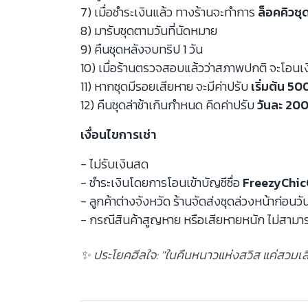
7) เมื่อชำระเงินแล้ว ทางร้านจะทำการ
ล็อคคิวชุ
8) มารับชุดตามวันที่นัดหมาย
9) คืนชุดหลังจบทริป 1 วัน
10) เมื่อร้านตรวจสอบแล้วว่าสภาพปกติ จะโอนเ
11) หากชุดมีรอยเสียหาย จะมีค่าปรับ
เริ่มต้น 5
12) คืนชุดล่าช้าเกินกำหนด คิดค่าปรับ
วันละ 200
เงื่อนไขการเช่า
- ไม่รับเงินสด
- ชำระเงินโดยการโอนเข้าบัญชีชื่อ
FreezyChic
- ลูกค้าต่างจังหวัด ร้านจัดส่งชุดล่วงหน้าก่อนวั
- กรณีสินค้าสูญหาย หรือเสียหายหนัก ไม่สามาร
✨ ประโยคฮีลใจ: "ในคืนหนาวแห่งสวิส แค่สวมเส