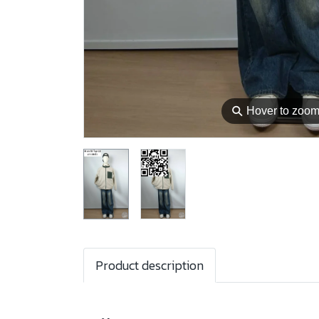
⚲
Hover to zoo
Product description