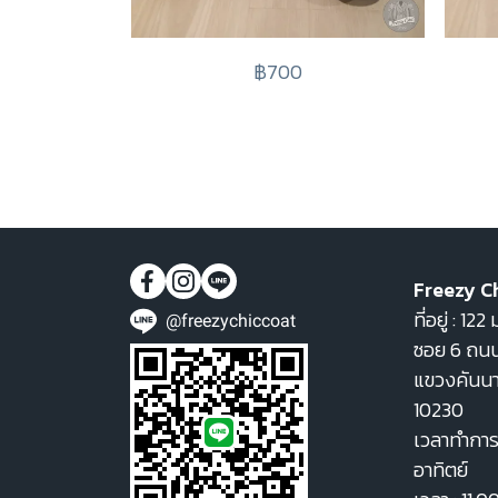
฿700
Freezy C
ที่อยู่ : 1
@freezychiccoat
ซอย 6 ถนน
แขวงคันน
10230
เวลาทำการ 
อาทิตย์