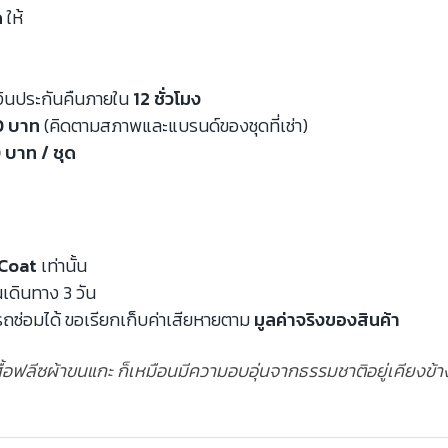
ด
ให้
งินประกันคืนภายใน
12 ชั่วโมง
00 บาท
(คิดตามสภาพและแบรนด์ของชุดที่เช่า)
 บาท / ชุด
Coat
เท่านั้น
นเดินทาง 3 วัน
ถซ่อมได้ ขอเรียกเก็บค่าเสียหายตาม
มูลค่าจริงของสินค้า
ื้อฟลีซผ้าขนแกะ ก็เหมือนมีความอบอุ่นจากธรรมชาติอยู่เคียงข้