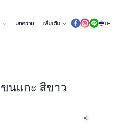
ร
บทความ
เพิ่มเติม
TH
ผ้าขนแกะ สีขาว
แชร์