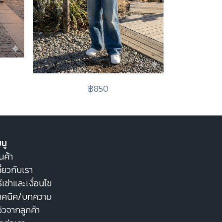
฿850
นู
นค้า
ี่ยวกับเรา
ธีเช่าและเงื่อนไข
ทคนิค/บทความ
วิวจากลูกค้า