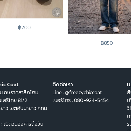
฿700
฿850
hic Coat
ติดต่อเรา
เม
22 ม.เกษราคลาสิกโฮม
Line :
@freezychiccoat
สิ
เสรีไทย 81/2
เบอร์โทร :
080-924-5454
เก
ายาว เขตคันนายาว กทม
วิ
เ
: เปิดวันอังคารถึงวัน
รี