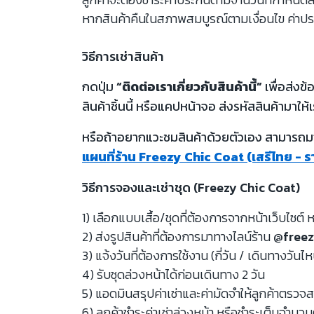
หากสินค้าคืนในสภาพสมบูรณ์ตามเงื่อนไข ค่าปร
วิธีการเช่าสินค้า
กดปุ่ม
“ติดต่อเราเกี่ยวกับสินค้านี้”
เพื่อส่งข
สินค้าชิ้นนี้ หรือแคปหน้าจอ ส่งรหัสสินค้ามาให้เ
หรือถ้าอยากแวะชมสินค้าด้วยตัวเอง สามารถมาท
แผนที่ร้าน Freezy Chic Coat (เสรีไทย - 
วิธีการจองและเช่าชุด (Freezy Chic Coat)
1) เลือกแบบเสื้อ/ชุดที่ต้องการจากหน้าเว็บไซต์ ห
2) ส่งรูปสินค้าที่ต้องการมาทางไลน์ร้าน
@freez
3) แจ้งวันที่ต้องการใช้งาน (กี่วัน / เดินทางวันไ
4) รับชุดล่วงหน้าได้ก่อนเดินทาง 2 วัน
5) แอดมินสรุปค่าเช่าและค่ามัดจำให้ลูกค้าตรว
6) ลูกค้าชำระค่าเช่าล่วงหน้า หรือชำระเต็มจำนว