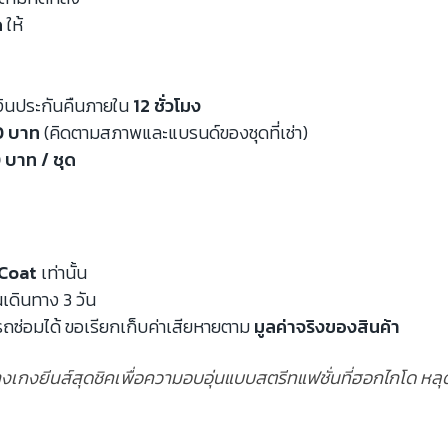
ด
ให้
งินประกันคืนภายใน
12 ชั่วโมง
00 บาท
(คิดตามสภาพและแบรนด์ของชุดที่เช่า)
 บาท / ชุด
Coat
เท่านั้น
นเดินทาง 3 วัน
ถซ่อมได้ ขอเรียกเก็บค่าเสียหายตาม
มูลค่าจริงของสินค้า
กางเกงยีนส์สุดชิคเพื่อความอบอุ่นแบบสตรีทแฟชั่นที่ฮอกไกโด หล