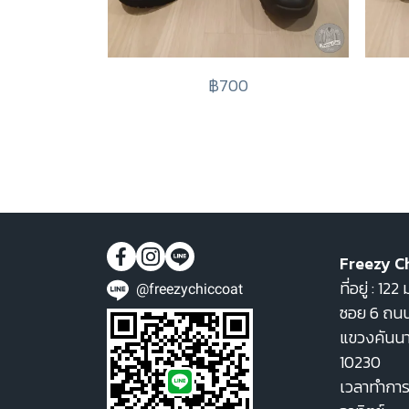
฿700
Freezy C
ที่อยู่ : 1
@freezychiccoat
ซอย 6 ถนน
แขวงคันน
10230
เวลาทำการ 