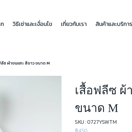
รก
วิธีเช่าและเงื่อนไข
เกี่ยวกับเรา
สินค้าและบริกา
อฟลีซ ผ้าขนแกะ สีขาว ขนาด M
เสื้อฟลีซ 
ขนาด M
SKU : 0727YSWTM
฿450