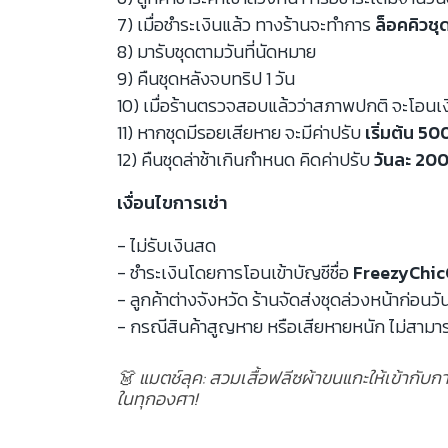
7) เมื่อชำระเงินแล้ว ทางร้านจะทำการ
ล็อคคิวชุ
8) มารับชุดตามวันที่นัดหมาย
9) คืนชุดหลังจบทริป 1 วัน
10) เมื่อร้านตรวจสอบแล้วว่าสภาพปกติ จะโอนเ
11) หากชุดมีรอยเสียหาย จะมีค่าปรับ
เริ่มต้น 5
12) คืนชุดล่าช้าเกินกำหนด คิดค่าปรับ
วันละ 200
เงื่อนไขการเช่า
- ไม่รับเงินสด
- ชำระเงินโดยการโอนเข้าบัญชีชื่อ
FreezyChic
- ลูกค้าต่างจังหวัด ร้านจัดส่งชุดล่วงหน้าก่อนวั
- กรณีสินค้าสูญหาย หรือเสียหายหนัก ไม่สามาร
👗 แมตช์ลุค: สวมเสื้อฟลีซผ้าขนแกะให้เข้ากับ
ในทุกองศา!