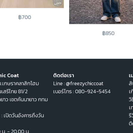
฿700
฿850
hic Coat
ติดต่อเรา
เม
22 ม.เกษราคลาสิกโฮม
Line :
@freezychiccoat
สิ
เสรีไทย 81/2
เบอร์โทร :
080-924-5454
เก
ายาว เขตคันนายาว กทม
วิ
เ
: เปิดวันอังคารถึงวัน
รี
ต
0 น. - 20.00 น.