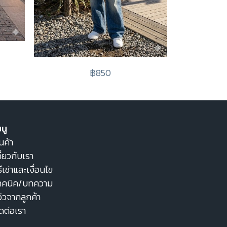
฿850
นู
นค้า
ี่ยวกับเรา
ธีเช่าและเงื่อนไข
ทคนิค/บทความ
วิวจากลูกค้า
ิดต่อเรา