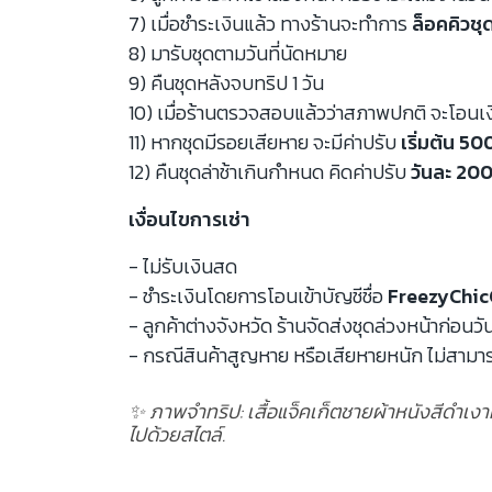
7) เมื่อชำระเงินแล้ว ทางร้านจะทำการ
ล็อคคิวชุ
8) มารับชุดตามวันที่นัดหมาย
9) คืนชุดหลังจบทริป 1 วัน
10) เมื่อร้านตรวจสอบแล้วว่าสภาพปกติ จะโอนเ
11) หากชุดมีรอยเสียหาย จะมีค่าปรับ
เริ่มต้น 5
12) คืนชุดล่าช้าเกินกำหนด คิดค่าปรับ
วันละ 200
เงื่อนไขการเช่า
- ไม่รับเงินสด
- ชำระเงินโดยการโอนเข้าบัญชีชื่อ
FreezyChic
- ลูกค้าต่างจังหวัด ร้านจัดส่งชุดล่วงหน้าก่อนวั
- กรณีสินค้าสูญหาย หรือเสียหายหนัก ไม่สามาร
✨ ภาพจำทริป: เสื้อแจ็คเก็ตชายผ้าหนังสีดำเงาท
ไปด้วยสไตล์.