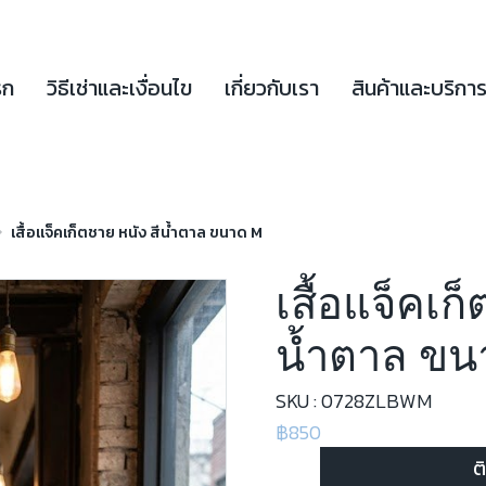
รก
วิธีเช่าและเงื่อนไข
เกี่ยวกับเรา
สินค้าและบริกา
เสื้อแจ็คเก็ตชาย หนัง สีน้ำตาล ขนาด M
เสื้อแจ็คเก
น้ำตาล ขน
SKU : 0728ZLBWM
฿850
ต