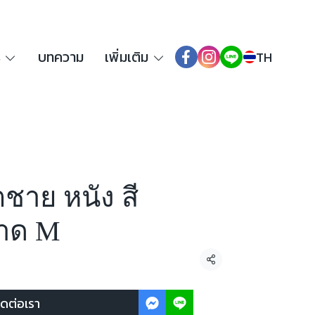
ร
บทความ
เพิ่มเติม
TH
็ตชาย หนัง สี
าด M
แชร์
ิดต่อเรา