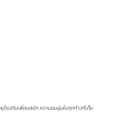
ุโรปกับเพื่อนสนิท ความอบอุ่นในทุกก้าวที่เต็ม