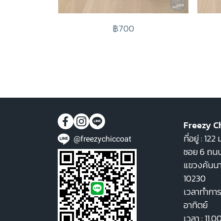
฿700
Freezy C
ที่อยู่ : 1
@freezychiccoat
ซอย 6 ถนน
แขวงคันน
10230
เวลาทำการ 
อาทิตย์
เวลา : 11.0