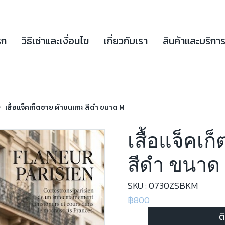
รก
วิธีเช่าและเงื่อนไข
เกี่ยวกับเรา
สินค้าและบริกา
เสื้อแจ็คเก็ตชาย ผ้าขนแกะ สีดำ ขนาด M
เสื้อแจ็คเ
สีดำ ขนาด
SKU : 0730ZSBKM
฿800
ต