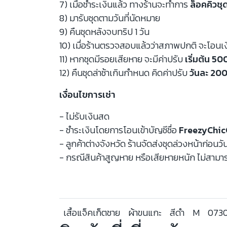
7) เมื่อชำระเงินแล้ว ทางร้านจะทำการ
ล็อคคิวชุ
8) มารับชุดตามวันที่นัดหมาย
9) คืนชุดหลังจบทริป 1 วัน
10) เมื่อร้านตรวจสอบแล้วว่าสภาพปกติ จะโอนเ
11) หากชุดมีรอยเสียหาย จะมีค่าปรับ
เริ่มต้น 5
12) คืนชุดล่าช้าเกินกำหนด คิดค่าปรับ
วันละ 200
เงื่อนไขการเช่า
- ไม่รับเงินสด
- ชำระเงินโดยการโอนเข้าบัญชีชื่อ
FreezyChic
- ลูกค้าต่างจังหวัด ร้านจัดส่งชุดล่วงหน้าก่อนวั
- กรณีสินค้าสูญหาย หรือเสียหายหนัก ไม่สามาร
เสื้อแจ็คเก็ตชาย
ผ้าขนแกะ
สีดำ
M
073