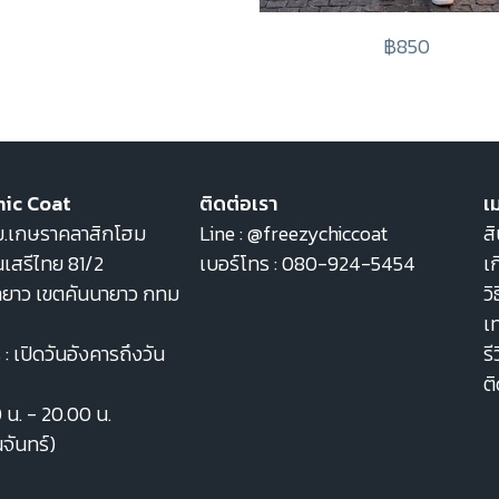
฿850
hic Coat
ติดต่อเรา
เม
22 ม.เกษราคลาสิกโฮม
Line :
@freezychiccoat
สิ
เสรีไทย 81/2
เบอร์โทร :
080-924-5454
เก
ายาว เขตคันนายาว กทม
วิ
เ
: เปิดวันอังคารถึงวัน
รี
ต
0 น. - 20.00 น.
นจันทร์)