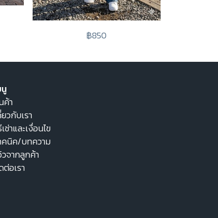
฿850
นู
นค้า
ี่ยวกับเรา
ธีเช่าและเงื่อนไข
ทคนิค/บทความ
วิวจากลูกค้า
ิดต่อเรา