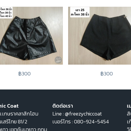
฿300
฿300
hic Coat
ติดต่อเรา
เม
22 ม.เกษราคลาสิกโฮม
Line :
@freezychiccoat
สิ
เสรีไทย 81/2
เบอร์โทร :
080-924-5454
เก
ายาว เขตคันนายาว กทม
วิ