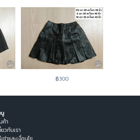
฿300
นู
นค้า
ี่ยวกับเรา
ธีเช่าและเงื่อนไข