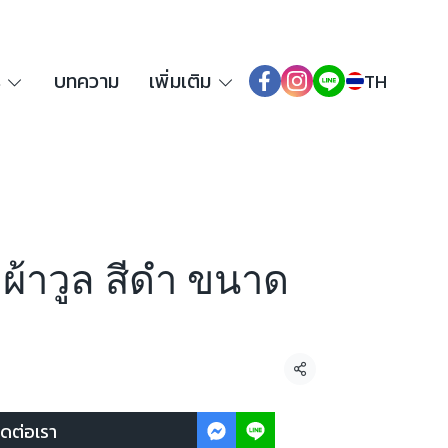
ร
บทความ
เพิ่มเติม
TH
น ผ้าวูล สีดำ ขนาด
แชร์
ิดต่อเรา