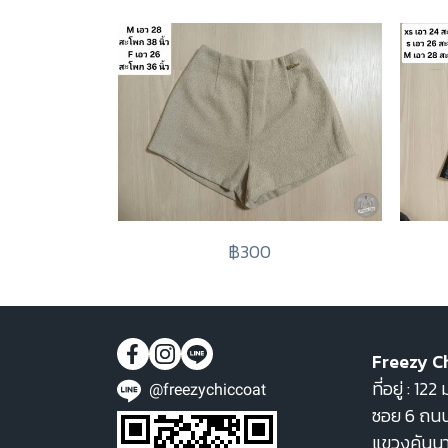
฿300
Freezy C
ที่อยู่ : 1
@freezychiccoat
ซอย 6 ถนน
แขวงคันน