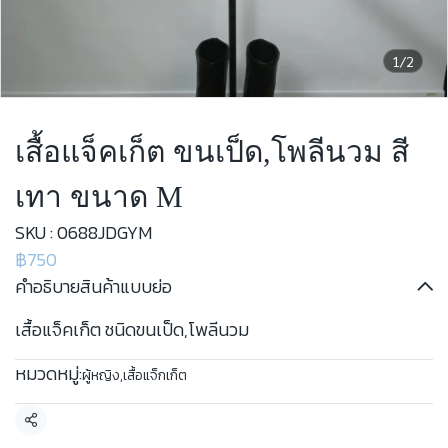
1/2
เสื้อแจ็คเก็ต ขนเป็ด,โพลีนวม สี
เทา ขนาด M
SKU : 0688JDGYM
฿750
คำอธิบายสินค้าแบบย่อ
เสื้อแจ็คเก็ต ชนิดขนเป็ด,โพลีนวม
หมวดหมู่:
ผู้หญิง
,
เสื้อแจ็กเก็ต
แชร์