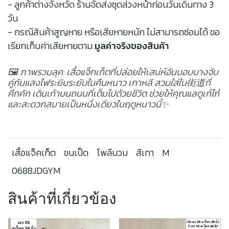
- ลูกค้าต่างจังหวัด ร้านจัดส่งชุดล่วงหน้าก่อนวันเดินทาง 3
วัน
- กรณีสินค้าสูญหาย หรือเสียหายหนัก ไม่สามารถซ่อมได้ ขอ
เรียกเก็บค่าเสียหายตาม
มูลค่าจริงของสินค้า
🖼️ ภาพรวมลุค: เสื้อแจ็กเก็ตที่ปล่อยให้เสน่ห์อันบอบบางจับ
คู่กับแสงไฟระยิบระยับในคืนหนาว เกาหลี สวมใส่ใน街道ที่
คึกคัก เดินเท้าบนถนนที่เต็มไปด้วยชีวิต ช่วยให้คุณแลดูเก๋ไก๋
และสะดวกสบายเป็นหนึ่งเดียวในฤดูหนาวนี้✨
เสื้อแจ็คเก็ต
ขนเป็ด
โพลีนวม
สีเทา
M
0688JDGYM
สินค้าที่เกี่ยวข้อง