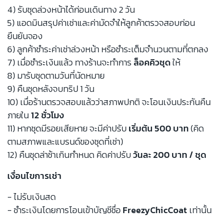
4) รับชุดล่วงหน้าได้ก่อนเดินทาง 2 วัน
5) แอดมินสรุปค่าเช่าและค่ามัดจำให้ลูกค้าตรวจสอบก่อน
ยืนยันจอง
6) ลูกค้าชำระค่าเช่าล่วงหน้า หรือชำระเต็มจำนวนตามที่ตกลง
7) เมื่อชำระเงินแล้ว ทางร้านจะทำการ
ล็อคคิวชุด
ให้
8) มารับชุดตามวันที่นัดหมาย
9) คืนชุดหลังจบทริป 1 วัน
10) เมื่อร้านตรวจสอบแล้วว่าสภาพปกติ จะโอนเงินประกันคืน
ภายใน
12 ชั่วโมง
11) หากชุดมีรอยเสียหาย จะมีค่าปรับ
เริ่มต้น 500 บาท
(คิด
ตามสภาพและแบรนด์ของชุดที่เช่า)
12) คืนชุดล่าช้าเกินกำหนด คิดค่าปรับ
วันละ 200 บาท / ชุด
เงื่อนไขการเช่า
- ไม่รับเงินสด
- ชำระเงินโดยการโอนเข้าบัญชีชื่อ
FreezyChicCoat
เท่านั้น