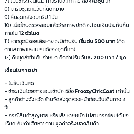
7) เมื่อชำระเงินแล้ว ทางร้านจะทำการ
ล็อคคิวชุด
ให้
8) มารับชุดตามวันที่นัดหมาย
9) คืนชุดหลังจบทริป 1 วัน
10) เมื่อร้านตรวจสอบแล้วว่าสภาพปกติ จะโอนเงินประกันคืน
ภายใน
12 ชั่วโมง
11) หากชุดมีรอยเสียหาย จะมีค่าปรับ
เริ่มต้น 500 บาท
(คิด
ตามสภาพและแบรนด์ของชุดที่เช่า)
12) คืนชุดล่าช้าเกินกำหนด คิดค่าปรับ
วันละ 200 บาท / ชุด
เงื่อนไขการเช่า
- ไม่รับเงินสด
- ชำระเงินโดยการโอนเข้าบัญชีชื่อ
FreezyChicCoat
เท่านั้น
- ลูกค้าต่างจังหวัด ร้านจัดส่งชุดล่วงหน้าก่อนวันเดินทาง 3
วัน
- กรณีสินค้าสูญหาย หรือเสียหายหนัก ไม่สามารถซ่อมได้ ขอ
เรียกเก็บค่าเสียหายตาม
มูลค่าจริงของสินค้า