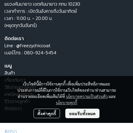
แขวงคันนายาว เขตคันนายาว กทม 10230
เวลาทำการ : เปิดวันอังคารถึงวันอาทิตย์
เวลา : 11.00 น. - 20.00 น.
(หยุดทุกวันจันทร์)
ติดต่อเรา
Line :
@freezychiccoat
เบอร์โทร :
080-924-5454
เมนู
สินค้า
เกี่ยวกับเรา
เว็บไซต์นี้มีการใช้งานคุกกี้ เพื่อเพิ่มประสิทธิภาพและ
วิธีเช่าและเงื่อนไข
ประสบการณ์ที่ดีในการใช้งานเว็บไซต์ของท่าน ท่านสามารถ
เทคนิค/บทความ
อ่านรายละเอียดเพิ่มเติมได้ที่
นโยบายความเป็นส่วนตัว
และ
รีวิวจากลูกค้า
นโยบายคุกกี้
ติดต่อเรา
ตั้งค่าคุกกี้
ยอมรับทั้งหมด
© Copyright 2025 All Rights Reserved.
฿850