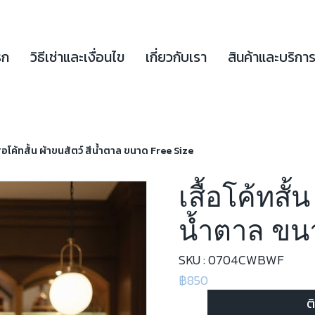
รก
วิธีเช่าและเงื่อนไข
เกี่ยวกับเรา
สินค้าและบริกา
ื้อโค้ทสั้น ผ้าขนสัตว์ สีน้ำตาล ขนาด Free Size
เสื้อโค้ทสั้น
น้ำตาล ขนา
SKU : 0704CWBWF
฿850
ต