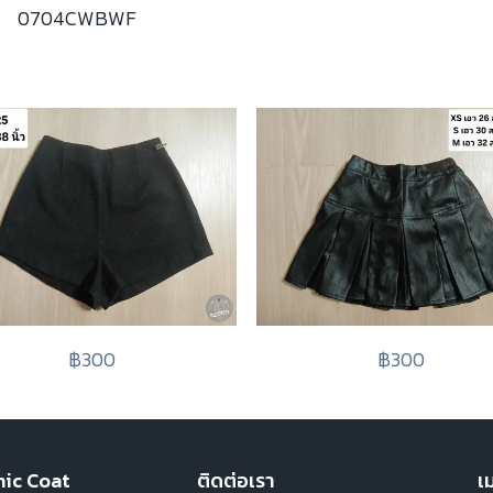
0704CWBWF
฿300
฿300
hic Coat
ติดต่อเรา
เม