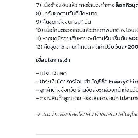
7) เมื่อชำระเงินแล้ว ทางร้านจะทำการ
ล็อคคิวชุ
8) มารับชุดตามวันที่นัดหมาย
9) คืนชุดหลังจบทริป 1 วัน
10) เมื่อร้านตรวจสอบแล้วว่าสภาพปกติ จะโอนเ
11) หากชุดมีรอยเสียหาย จะมีค่าปรับ
เริ่มต้น 5
12) คืนชุดล่าช้าเกินกำหนด คิดค่าปรับ
วันละ 200
เงื่อนไขการเช่า
- ไม่รับเงินสด
- ชำระเงินโดยการโอนเข้าบัญชีชื่อ
FreezyChic
- ลูกค้าต่างจังหวัด ร้านจัดส่งชุดล่วงหน้าก่อนวั
- กรณีสินค้าสูญหาย หรือเสียหายหนัก ไม่สามาร
✈️ แนะนำ: เลือกเสื้อโค้ทสั้น ผ้าขนสัตว์ ใส่ไปยุโ