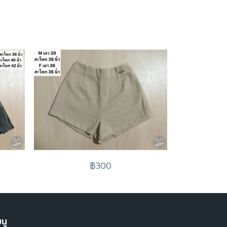
฿300
นู