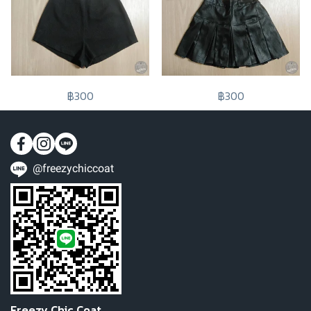
฿300
฿300
@freezychiccoat
Freezy Chic Coat