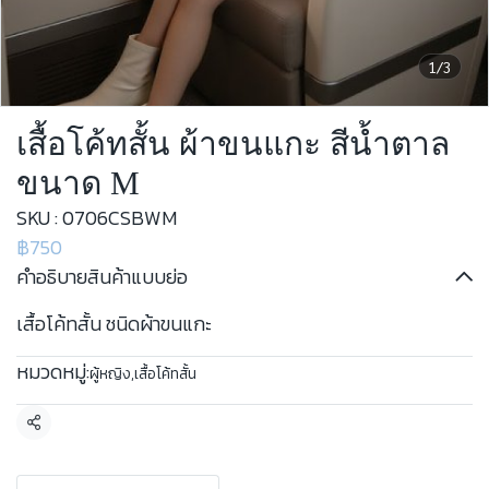
1/3
เสื้อโค้ทสั้น ผ้าขนแกะ สีน้ำตาล
ขนาด M
SKU : 0706CSBWM
฿750
คำอธิบายสินค้าแบบย่อ
เสื้อโค้ทสั้น ชนิดผ้าขนแกะ
หมวดหมู่:
ผู้หญิง
,
เสื้อโค้ทสั้น
แชร์