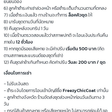
ยืนยันจอง
6) ลูกค้าชำระค่าเช่าล่วงหน้า หรือชำระเต็มจำนวนตามที่ตกลง
7) เมื่อชำระเงินแล้ว ทางร้านจะทำการ
ล็อคคิวชุด
ให้
8) มารับชุดตามวันที่นัดหมาย
9) คืนชุดหลังจบทริป 1 วัน
10) เมื่อร้านตรวจสอบแล้วว่าสภาพปกติ จะโอนเงินประกันคืน
ภายใน
12 ชั่วโมง
11) หากชุดมีรอยเสียหาย จะมีค่าปรับ
เริ่มต้น 500 บาท
(คิด
ตามสภาพและแบรนด์ของชุดที่เช่า)
12) คืนชุดล่าช้าเกินกำหนด คิดค่าปรับ
วันละ 200 บาท / ชุด
เงื่อนไขการเช่า
- ไม่รับเงินสด
- ชำระเงินโดยการโอนเข้าบัญชีชื่อ
FreezyChicCoat
เท่านั้น
- ลูกค้าต่างจังหวัด ร้านจัดส่งชุดล่วงหน้าก่อนวันเดินทาง 3
วัน
- กรณีสินค้าสูญหาย หรือเสียหายหนัก ไม่สามารถซ่อมได้ ขอ