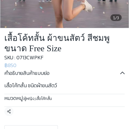
1/3
เสื้อโค้ทสั้น ผ้าขนสัตว์ สีชมพู
ขนาด Free Size
SKU : 0713CWPKF
฿850
คำอธิบายสินค้าแบบย่อ
เสื้อโค้ทสั้น ชนิดผ้าขนสัตว์
หมวดหมู่:
ผู้หญิง
,
เสื้อโค้ทสั้น
แชร์