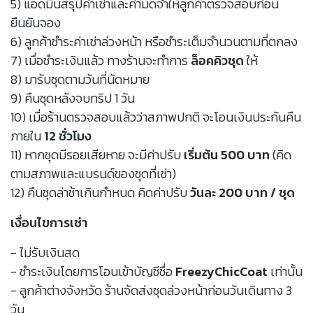
5) แอดมินสรุปค่าเช่าและค่ามัดจำให้ลูกค้าตรวจสอบก่อน
ยืนยันจอง
6) ลูกค้าชำระค่าเช่าล่วงหน้า หรือชำระเต็มจำนวนตามที่ตกลง
7) เมื่อชำระเงินแล้ว ทางร้านจะทำการ
ล็อคคิวชุด
ให้
8) มารับชุดตามวันที่นัดหมาย
9) คืนชุดหลังจบทริป 1 วัน
10) เมื่อร้านตรวจสอบแล้วว่าสภาพปกติ จะโอนเงินประกันคืน
ภายใน
12 ชั่วโมง
11) หากชุดมีรอยเสียหาย จะมีค่าปรับ
เริ่มต้น 500 บาท
(คิด
ตามสภาพและแบรนด์ของชุดที่เช่า)
12) คืนชุดล่าช้าเกินกำหนด คิดค่าปรับ
วันละ 200 บาท / ชุด
เงื่อนไขการเช่า
- ไม่รับเงินสด
- ชำระเงินโดยการโอนเข้าบัญชีชื่อ
FreezyChicCoat
เท่านั้น
- ลูกค้าต่างจังหวัด ร้านจัดส่งชุดล่วงหน้าก่อนวันเดินทาง 3
วัน