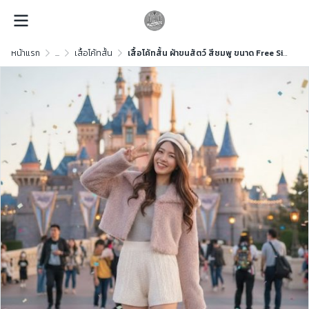
หน้าแรก
...
เสื้อโค้ทสั้น
เสื้อโค้ทสั้น ผ้าขนสัตว์ สีชมพู ขนาด Free Size