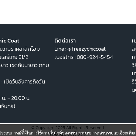
hic Coat
ติดต่อเรา
เม
22 ม.เกษราคลาสิกโฮม
Line :
@freezychiccoat
สิ
เสรีไทย 81/2
เบอร์โทร :
080-924-5454
เก
ายาว เขตคันนายาว กทม
วิ
เ
: เปิดวันอังคารถึงวัน
รี
ต
0 น. - 20.00 น.
นจันทร์)
© Copyright 2025 All Rights Reserved.
และประสบการณ์ที่ดีในการใช้งานเว็บไซต์ของท่าน ท่านสามารถอ่านรายละเอียดเพิ่มเ
ผู้เข้าชมวันนี้
222