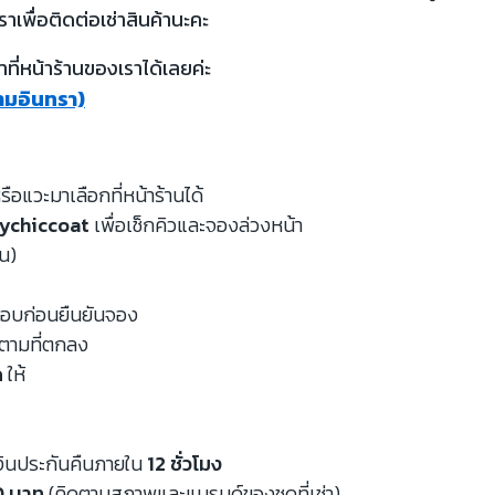
ราเพื่อติดต่อเช่าสินค้านะคะ
ี่หน้าร้านของเราได้เลยค่ะ
รามอินทรา)
รือแวะมาเลือกที่หน้าร้านได้
ychiccoat
เพื่อเช็กคิวและจองล่วงหน้า
หน)
จสอบก่อนยืนยันจอง
นตามที่ตกลง
ด
ให้
งินประกันคืนภายใน
12 ชั่วโมง
00 บาท
(คิดตามสภาพและแบรนด์ของชุดที่เช่า)