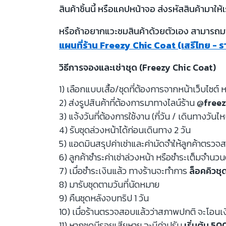
สินค้าชิ้นนี้ หรือแคปหน้าจอ ส่งรหัสสินค้ามาให้เ
หรือถ้าอยากแวะชมสินค้าด้วยตัวเอง สามารถมาท
แผนที่ร้าน Freezy Chic Coat (เสรีไทย - 
วิธีการจองและเช่าชุด (Freezy Chic Coat)
1) เลือกแบบเสื้อ/ชุดที่ต้องการจากหน้าเว็บไซต์ ห
2) ส่งรูปสินค้าที่ต้องการมาทางไลน์ร้าน
@freez
3) แจ้งวันที่ต้องการใช้งาน (กี่วัน / เดินทางวันไ
4) รับชุดล่วงหน้าได้ก่อนเดินทาง 2 วัน
5) แอดมินสรุปค่าเช่าและค่ามัดจำให้ลูกค้าตรว
6) ลูกค้าชำระค่าเช่าล่วงหน้า หรือชำระเต็มจำนว
7) เมื่อชำระเงินแล้ว ทางร้านจะทำการ
ล็อคคิวชุ
8) มารับชุดตามวันที่นัดหมาย
9) คืนชุดหลังจบทริป 1 วัน
10) เมื่อร้านตรวจสอบแล้วว่าสภาพปกติ จะโอนเ
11) หากชุดมีรอยเสียหาย จะมีค่าปรับ
เริ่มต้น 5