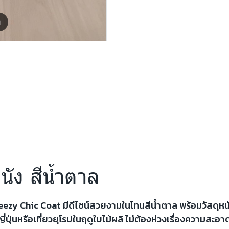
m
นัง สีน้ำตาล
Freezy Chic Coat มีดีไซน์สวยงามในโทนสีน้ำตาล พร้อมวัสดุห
ปุ่นหรือเที่ยวยุโรปในฤดูใบไม้ผลิ ไม่ต้องห่วงเรื่องความสะอา