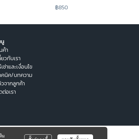
฿850
นู
นค้า
ี่ยวกับเรา
ธีเช่าและเงื่อนไข
ทคนิค/บทความ
วิวจากลูกค้า
ิดต่อเรา
ติม