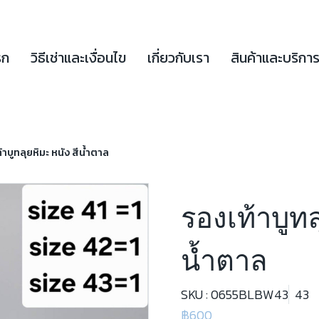
รก
วิธีเช่าและเงื่อนไข
เกี่ยวกับเรา
สินค้าและบริกา
้าบูทลุยหิมะ หนัง สีน้ำตาล
รองเท้าบูทล
น้ำตาล
SKU : 0655BLBW43
43
฿600