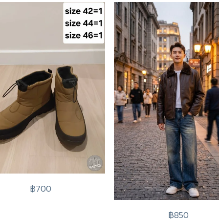
฿700
฿850