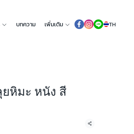
ร
บทความ
เพิ่มเติม
TH
ุยหิมะ หนัง สี
แชร์