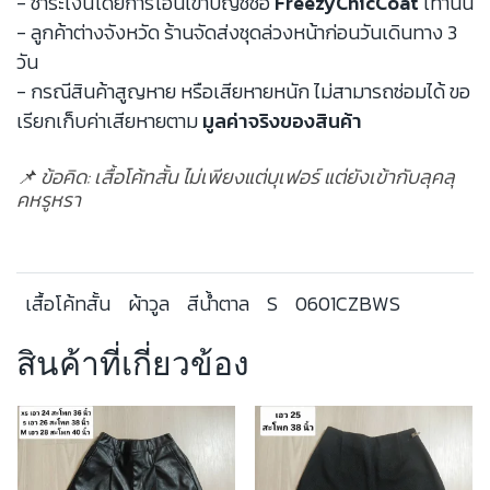
- ชำระเงินโดยการโอนเข้าบัญชีชื่อ
FreezyChicCoat
เท่านั้น
- ลูกค้าต่างจังหวัด ร้านจัดส่งชุดล่วงหน้าก่อนวันเดินทาง 3
วัน
- กรณีสินค้าสูญหาย หรือเสียหายหนัก ไม่สามารถซ่อมได้ ขอ
เรียกเก็บค่าเสียหายตาม
มูลค่าจริงของสินค้า
📌 ข้อคิด: เสื้อโค้ทสั้น ไม่เพียงแต่บุเฟอร์ แต่ยังเข้ากับลุคลุ
คหรูหรา
เสื้อโค้ทสั้น
ผ้าวูล
สีน้ำตาล
S
0601CZBWS
สินค้าที่เกี่ยวข้อง