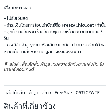
เงื่อนไขการเช่า
- ไม่รับเงินสด
- ชำระเงินโดยการโอนเข้าบัญชีชื่อ
FreezyChicCoat
เท่านั้น
- ลูกค้าต่างจังหวัด ร้านจัดส่งชุดล่วงหน้าก่อนวันเดินทาง 3
วัน
- กรณีสินค้าสูญหาย หรือเสียหายหนัก ไม่สามารถซ่อมได้ ขอ
เรียกเก็บค่าเสียหายตาม
มูลค่าจริงของสินค้า
🌟 สไตล์: เสื้อโค้ทสั้น ผ้าวูล โทนสว่างตัดกับฉากหลังหิมะใน
เกาหลี คอนเทนต์
เสื้อโค้ทสั้น
ผ้าวูล
สีขาว
Free Size
0637CZWTF
สินค้าที่เกี่ยวข้อง