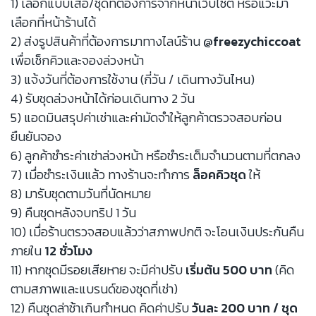
1) เลือกแบบเสื้อ/ชุดที่ต้องการจากหน้าเว็บไซต์ หรือแวะมา
เลือกที่หน้าร้านได้
2) ส่งรูปสินค้าที่ต้องการมาทางไลน์ร้าน
@freezychiccoat
เพื่อเช็กคิวและจองล่วงหน้า
3) แจ้งวันที่ต้องการใช้งาน (กี่วัน / เดินทางวันไหน)
4) รับชุดล่วงหน้าได้ก่อนเดินทาง 2 วัน
5) แอดมินสรุปค่าเช่าและค่ามัดจำให้ลูกค้าตรวจสอบก่อน
ยืนยันจอง
6) ลูกค้าชำระค่าเช่าล่วงหน้า หรือชำระเต็มจำนวนตามที่ตกลง
7) เมื่อชำระเงินแล้ว ทางร้านจะทำการ
ล็อคคิวชุด
ให้
8) มารับชุดตามวันที่นัดหมาย
9) คืนชุดหลังจบทริป 1 วัน
10) เมื่อร้านตรวจสอบแล้วว่าสภาพปกติ จะโอนเงินประกันคืน
ภายใน
12 ชั่วโมง
11) หากชุดมีรอยเสียหาย จะมีค่าปรับ
เริ่มต้น 500 บาท
(คิด
ตามสภาพและแบรนด์ของชุดที่เช่า)
12) คืนชุดล่าช้าเกินกำหนด คิดค่าปรับ
วันละ 200 บาท / ชุด