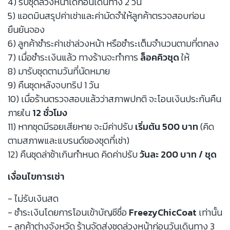
4) รับชุดล่วงหน้าได้ก่อนเดินทาง 2 วัน
5) แอดมินสรุปค่าเช่าและค่ามัดจำให้ลูกค้าตรวจสอบก่อน
ยืนยันจอง
6) ลูกค้าชำระค่าเช่าล่วงหน้า หรือชำระเต็มจำนวนตามที่ตกลง
7) เมื่อชำระเงินแล้ว ทางร้านจะทำการ
ล็อคคิวชุด
ให้
8) มารับชุดตามวันที่นัดหมาย
9) คืนชุดหลังจบทริป 1 วัน
10) เมื่อร้านตรวจสอบแล้วว่าสภาพปกติ จะโอนเงินประกันคืน
ภายใน
12 ชั่วโมง
11) หากชุดมีรอยเสียหาย จะมีค่าปรับ
เริ่มต้น 500 บาท
(คิด
ตามสภาพและแบรนด์ของชุดที่เช่า)
12) คืนชุดล่าช้าเกินกำหนด คิดค่าปรับ
วันละ 200 บาท / ชุด
เงื่อนไขการเช่า
- ไม่รับเงินสด
- ชำระเงินโดยการโอนเข้าบัญชีชื่อ
FreezyChicCoat
เท่านั้น
- ลูกค้าต่างจังหวัด ร้านจัดส่งชุดล่วงหน้าก่อนวันเดินทาง 3