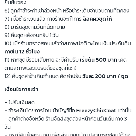
ยืนยันจอง
6) ลูกค้าชำระค่าเช่าล่วงหน้า หรือชำระเต็มจำนวนตามที่ตกลง
7) เมื่อชำระเงินแล้ว ทางร้านจะทำการ
ล็อคคิวชุด
ให้
8) มารับชุดตามวันที่นัดหมาย
9) คืนชุดหลังจบทริป 1 วัน
10) เมื่อร้านตรวจสอบแล้วว่าสภาพปกติ จะโอนเงินประกันคืน
ภายใน
12 ชั่วโมง
11) หากชุดมีรอยเสียหาย จะมีค่าปรับ
เริ่มต้น 500 บาท
(คิด
ตามสภาพและแบรนด์ของชุดที่เช่า)
12) คืนชุดล่าช้าเกินกำหนด คิดค่าปรับ
วันละ 200 บาท / ชุด
เงื่อนไขการเช่า
- ไม่รับเงินสด
- ชำระเงินโดยการโอนเข้าบัญชีชื่อ
FreezyChicCoat
เท่านั้น
- ลูกค้าต่างจังหวัด ร้านจัดส่งชุดล่วงหน้าก่อนวันเดินทาง 3
วัน
- กรณีสินค้าสูญหาย หรือเสียหายหนัก ไม่สามารถซ่อมได้ ขอ