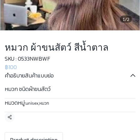
1/2
หมวก ผ้าขนสัตว์ สีน้ำตาล
SKU : 0533NWBWF
฿100
คำอธิบายสินค้าแบบย่อ
หมวก ชนิดผ้าขนสัตว์
หมวดหมู่:
unisex
,
หมวก
แชร์
Product description