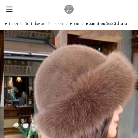
หน้าแรก
สินค้าทั้งหมด
unisex
หมวก
หมวก ผ้าขนสัตว์ สีน้ำตาล