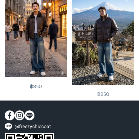
฿850
฿850
@freezychiccoat