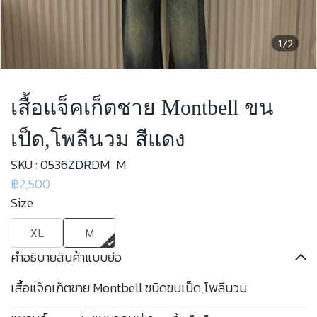
1/2
เสื้อแจ็คเก็ตชาย Montbell ขน
เป็ด,โพลีนวม สีแดง
SKU : 0536ZDRDM
M
฿2,500
Size
XL
M
คำอธิบายสินค้าแบบย่อ
เสื้อแจ็คเก็ตชาย Montbell ชนิดขนเป็ด,โพลีนวม