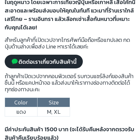
ในฤดูหนาว โดยเฉพาะการเที่ยวญี่ปุ่นหรือเกาหลี เสื้อโค้ทนี้
สะอาดและพร้อมส่งมอบให้คุณในทันที แวะมาที่ร้านเราใกล้
เสรีไทย – รามอินทรา แล้วเลือกเช่าเสื้อกันหนาวที่เหมาะ
กับคุณได้เลย!
สำหรับลูกค้าที่เปิดเวปจากโทรศัพท์มือถือหรือแทปเลต กด
ปุ่มด้านล่างเพื่อส่ง Line หาเราได้เลยค่ะ
ติดต่อเราเกี่ยวกับสินค้านี้
ถ้าลูกค้าเปิดเวปจากคอมพิวเตอร์ รบกวนแชร์ลิงก์ของสินค้า
ชิ้นนี้ หรือแคปหน้าจอ แล้วส่งมาให้เราทางช่องทางติดต่อได้
ทุกช่องทางนะคะ
Color
Size
แดง
M, XL
มีค่าประกันสินค้า 1500 บาท (จะได้รับคืนหลังจากตรวจรับ
สินค้าคืนเรียบร้อยแล้ว)