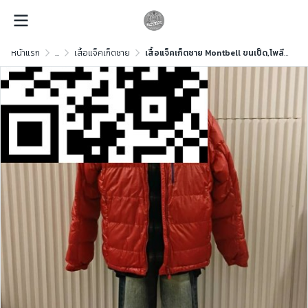
หน้าแรก
...
เสื้อแจ็คเก็ตชาย
เสื้อแจ็คเก็ตชาย Montbell ขนเป็ด,โพลีนวม สีแดง