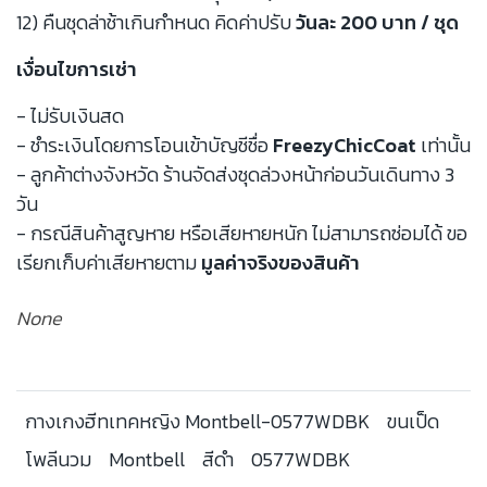
12) คืนชุดล่าช้าเกินกำหนด คิดค่าปรับ
วันละ 200 บาท / ชุด
เงื่อนไขการเช่า
- ไม่รับเงินสด
- ชำระเงินโดยการโอนเข้าบัญชีชื่อ
FreezyChicCoat
เท่านั้น
- ลูกค้าต่างจังหวัด ร้านจัดส่งชุดล่วงหน้าก่อนวันเดินทาง 3
วัน
- กรณีสินค้าสูญหาย หรือเสียหายหนัก ไม่สามารถซ่อมได้ ขอ
เรียกเก็บค่าเสียหายตาม
มูลค่าจริงของสินค้า
None
กางเกงฮีทเทคหญิง Montbell-0577WDBK
ขนเป็ด
โพลีนวม
Montbell
สีดำ
0577WDBK