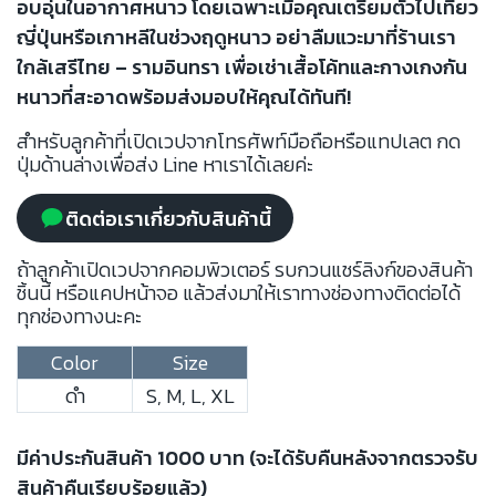
อบอุ่นในอากาศหนาว โดยเฉพาะเมื่อคุณเตรียมตัวไปเที่ยว
ญี่ปุ่นหรือเกาหลีในช่วงฤดูหนาว อย่าลืมแวะมาที่ร้านเรา
ใกล้เสรีไทย – รามอินทรา เพื่อเช่าเสื้อโค้ทและกางเกงกัน
หนาวที่สะอาดพร้อมส่งมอบให้คุณได้ทันที!
สำหรับลูกค้าที่เปิดเวปจากโทรศัพท์มือถือหรือแทปเลต กด
ปุ่มด้านล่างเพื่อส่ง Line หาเราได้เลยค่ะ
ติดต่อเราเกี่ยวกับสินค้านี้
ถ้าลูกค้าเปิดเวปจากคอมพิวเตอร์ รบกวนแชร์ลิงก์ของสินค้า
ชิ้นนี้ หรือแคปหน้าจอ แล้วส่งมาให้เราทางช่องทางติดต่อได้
ทุกช่องทางนะคะ
Color
Size
ดำ
S, M, L, XL
มีค่าประกันสินค้า 1000 บาท (จะได้รับคืนหลังจากตรวจรับ
สินค้าคืนเรียบร้อยแล้ว)