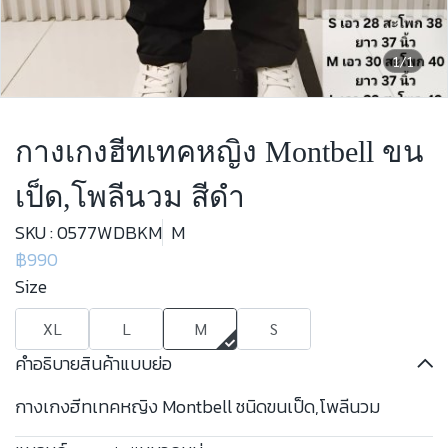
1/1
กางเกงฮีทเทคหญิง Montbell ขน
เป็ด,โพลีนวม สีดำ
SKU : 0577WDBKM
M
฿990
Size
XL
L
M
S
คำอธิบายสินค้าแบบย่อ
กางเกงฮีทเทคหญิง Montbell ชนิดขนเป็ด,โพลีนวม