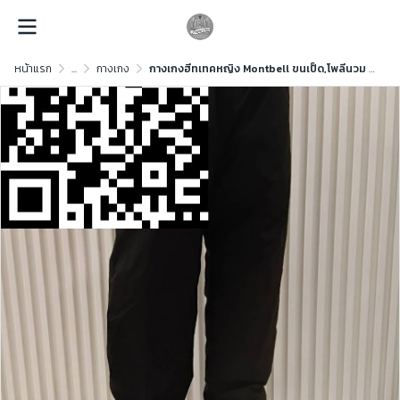
หน้าแรก
...
กางเกง
กางเกงฮีทเทคหญิง Montbell ขนเป็ด,โพลีนวม สีดำ