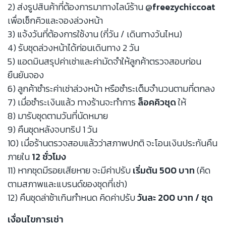
2) ส่งรูปสินค้าที่ต้องการมาทางไลน์ร้าน
@freezychiccoat
เพื่อเช็กคิวและจองล่วงหน้า
3) แจ้งวันที่ต้องการใช้งาน (กี่วัน / เดินทางวันไหน)
4) รับชุดล่วงหน้าได้ก่อนเดินทาง 2 วัน
5) แอดมินสรุปค่าเช่าและค่ามัดจำให้ลูกค้าตรวจสอบก่อน
ยืนยันจอง
6) ลูกค้าชำระค่าเช่าล่วงหน้า หรือชำระเต็มจำนวนตามที่ตกลง
7) เมื่อชำระเงินแล้ว ทางร้านจะทำการ
ล็อคคิวชุด
ให้
8) มารับชุดตามวันที่นัดหมาย
9) คืนชุดหลังจบทริป 1 วัน
10) เมื่อร้านตรวจสอบแล้วว่าสภาพปกติ จะโอนเงินประกันคืน
ภายใน
12 ชั่วโมง
11) หากชุดมีรอยเสียหาย จะมีค่าปรับ
เริ่มต้น 500 บาท
(คิด
ตามสภาพและแบรนด์ของชุดที่เช่า)
12) คืนชุดล่าช้าเกินกำหนด คิดค่าปรับ
วันละ 200 บาท / ชุด
เงื่อนไขการเช่า