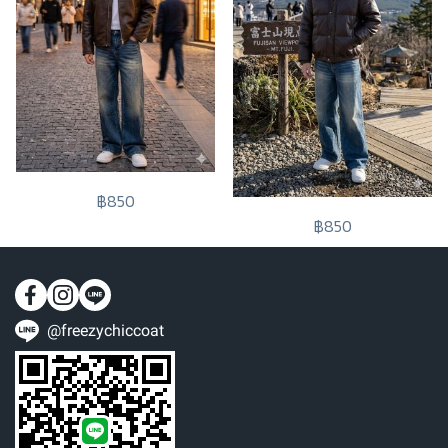
฿850
฿850
@freezychiccoat