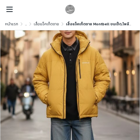
หน้าแรก
...
เสื้อแจ็คเก็ตชาย
เสื้อแจ็คเก็ตชาย Montbell ขนเป็ด,โพลีนวม สีเหลือง ขนาด XL