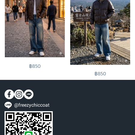
฿850
฿850
@freezychiccoat