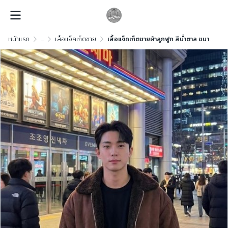
หน้าแรก
...
เสื้อแจ็คเก็ตชาย
เสื้อแจ็คเก็ตชายผ้าลูกฟูก สีน้ำตาล ขนาด L ผ้าลูกฟูก สีน้ำตาล ขนาด L