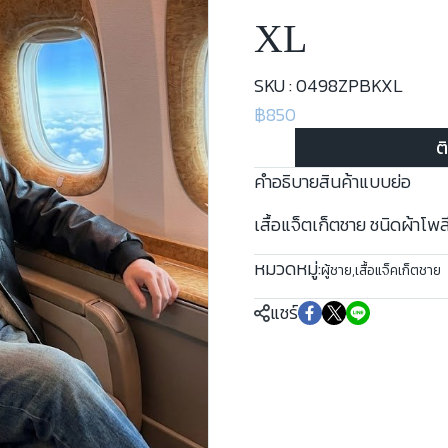
XL
SKU : 0498ZPBKXL
฿850
ต
คำอธิบายสินค้าแบบย่อ
เสื้อแจ็ตเก็ตชาย ชนิดผ้าโพ
หมวดหมู่:
ผู้ชาย
,
เสื้อแจ็คเก็ตชาย
แชร์