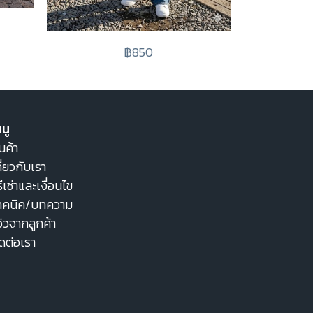
฿850
นู
นค้า
ี่ยวกับเรา
ธีเช่าและเงื่อนไข
ทคนิค/บทความ
วิวจากลูกค้า
ิดต่อเรา