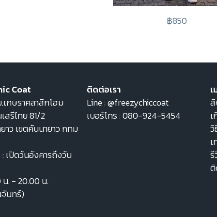
฿850
hic Coat
ติดต่อเรา
เม
22 ม.เกษราคลาสิกโฮม
Line :
@freezychiccoat
สิ
เสรีไทย 81/2
เบอร์โทร :
080-924-5454
เก
ายาว เขตคันนายาว กทม
วิ
เ
: เปิดวันอังคารถึงวัน
รี
ต
0 น. - 20.00 น.
นจันทร์)