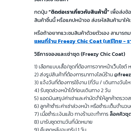
กดปุ่ม
“ติดต่อเราเกี่ยวกับสินค้านี้”
เพื่อส่งข
สินค้าชิ้นนี้ หรือแคปหน้าจอ ส่งรหัสสินค้ามาให้เ
หรือถ้าอยากแวะชมสินค้าด้วยตัวเอง สามารถมาท
แผนที่ร้าน Freezy Chic Coat (เสรีไทย - 
วิธีการจองและเช่าชุด (Freezy Chic Coat)
1) เลือกแบบเสื้อ/ชุดที่ต้องการจากหน้าเว็บไซต์ ห
2) ส่งรูปสินค้าที่ต้องการมาทางไลน์ร้าน
@freez
3) แจ้งวันที่ต้องการใช้งาน (กี่วัน / เดินทางวันไ
4) รับชุดล่วงหน้าได้ก่อนเดินทาง 2 วัน
5) แอดมินสรุปค่าเช่าและค่ามัดจำให้ลูกค้าตรว
6) ลูกค้าชำระค่าเช่าล่วงหน้า หรือชำระเต็มจำนว
7) เมื่อชำระเงินแล้ว ทางร้านจะทำการ
ล็อคคิวชุ
8) มารับชุดตามวันที่นัดหมาย
9) คืนชุดหลังจบทริป 1 วัน