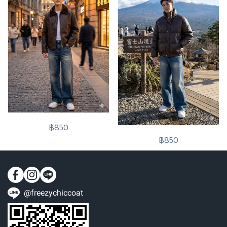
฿850
฿850
@freezychiccoat