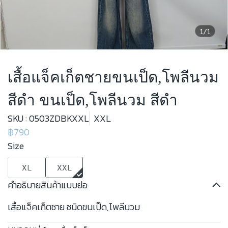
1/1
เสื้อแจ็คเก็ตชายขนเป็ด,โพลีนวม
สีดำ ขนเป็ด,โพลีนวม สีดำ
SKU : 0503ZDBKXXL
XXL
฿790
Size
XL
XXL
คำอธิบายสินค้าแบบย่อ
เสื้อแจ็คเก็ตชาย ชนิดขนเป็ด,โพลีนวม