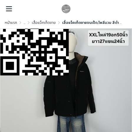
หน้าแรก
...
เสื้อแจ็คเก็ตชาย
เสื้อแจ็คเก็ตชายขนเป็ด,โพลีนวม สีดำ ขนเป็ด,โพลีนวม สีดำ