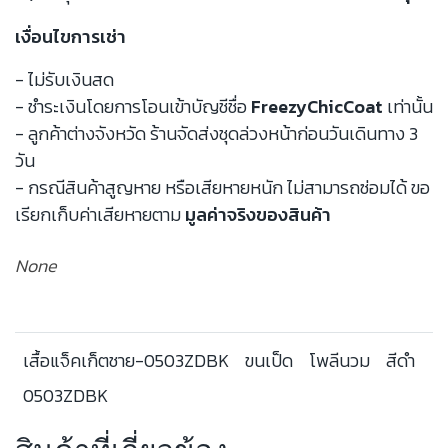
เงื่อนไขการเช่า
- ไม่รับเงินสด
- ชำระเงินโดยการโอนเข้าบัญชีชื่อ
FreezyChicCoat
เท่านั้น
- ลูกค้าต่างจังหวัด ร้านจัดส่งชุดล่วงหน้าก่อนวันเดินทาง 3
วัน
- กรณีสินค้าสูญหาย หรือเสียหายหนัก ไม่สามารถซ่อมได้ ขอ
เรียกเก็บค่าเสียหายตาม
มูลค่าจริงของสินค้า
None
เสื้อแจ็คเก็ตชาย-0503ZDBK
ขนเป็ด
โพลีนวม
สีดำ
0503ZDBK